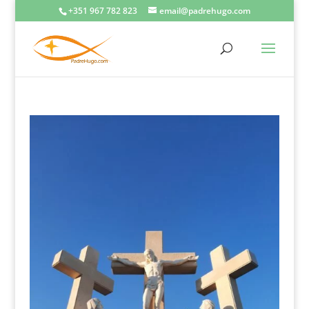
+351 967 782 823
email@padrehugo.com