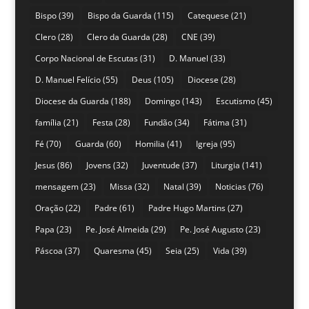
Bispo
(39)
Bispo da Guarda
(115)
Catequese
(21)
Clero
(28)
Clero da Guarda
(28)
CNE
(39)
Corpo Nacional de Escutas
(31)
D. Manuel
(33)
D. Manuel Felício
(55)
Deus
(105)
Diocese
(28)
Diocese da Guarda
(188)
Domingo
(143)
Escutismo
(45)
família
(21)
Festa
(28)
Fundão
(34)
Fátima
(31)
Fé
(70)
Guarda
(60)
Homilia
(41)
Igreja
(95)
Jesus
(86)
Jovens
(32)
Juventude
(37)
Liturgia
(141)
mensagem
(23)
Missa
(32)
Natal
(39)
Noticias
(76)
Oração
(22)
Padre
(61)
Padre Hugo Martins
(27)
Papa
(23)
Pe. José Almeida
(29)
Pe. José Augusto
(23)
Páscoa
(37)
Quaresma
(45)
Seia
(25)
Vida
(39)