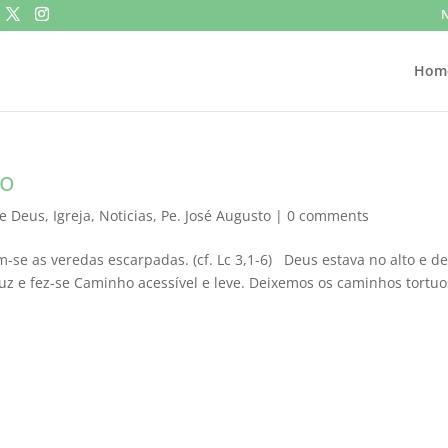
N
Hom
to
de Deus
,
Igreja
,
Noticias
,
Pe. José Augusto
|
0 comments
-se as veredas escarpadas. (cf. Lc 3,1-6) Deus estava no alto e d
uz e fez-se Caminho acessível e leve. Deixemos os caminhos tortu