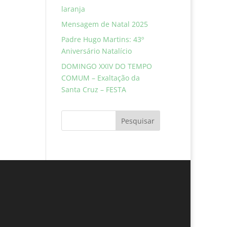
laranja
Mensagem de Natal 2025
Padre Hugo Martins: 43º
Aniversário Natalício
DOMINGO XXIV DO TEMPO
COMUM – Exaltação da
Santa Cruz – FESTA
Pesquisar