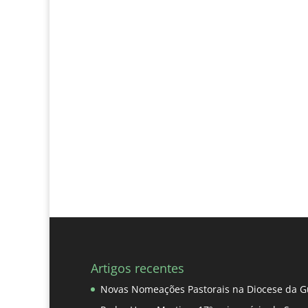
Artigos recentes
Novas Nomeações Pastorais na Diocese da G