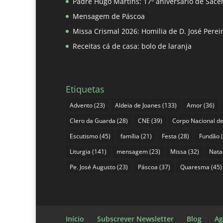
Padre Hugo Martins: 17º aniversário de Sace
Mensagem de Páscoa
Missa Crismal 2026: Homilia de D. José Pere
Receitas cá de casa: bolo de laranja
Etiquetas
Advento
(23)
Aldeia de Joanes
(133)
Amor
(36)
Clero da Guarda
(28)
CNE
(39)
Corpo Nacional de
Escutismo
(45)
família
(21)
Festa
(28)
Fundão
(
Liturgia
(141)
mensagem
(23)
Missa
(32)
Nata
Pe. José Augusto
(23)
Páscoa
(37)
Quaresma
(45)
Início
Subscrever Newsletter
Blog
Ag