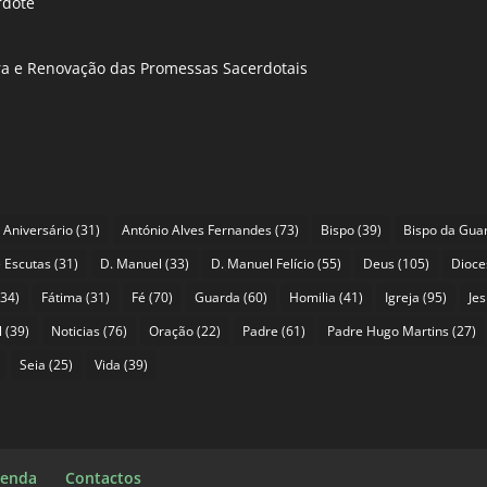
rdote
ira e Renovação das Promessas Sacerdotais
Aniversário
(31)
António Alves Fernandes
(73)
Bispo
(39)
Bispo da Gua
 Escutas
(31)
D. Manuel
(33)
D. Manuel Felício
(55)
Deus
(105)
Dioce
34)
Fátima
(31)
Fé
(70)
Guarda
(60)
Homilia
(41)
Igreja
(95)
Je
l
(39)
Noticias
(76)
Oração
(22)
Padre
(61)
Padre Hugo Martins
(27)
Seia
(25)
Vida
(39)
enda
Contactos