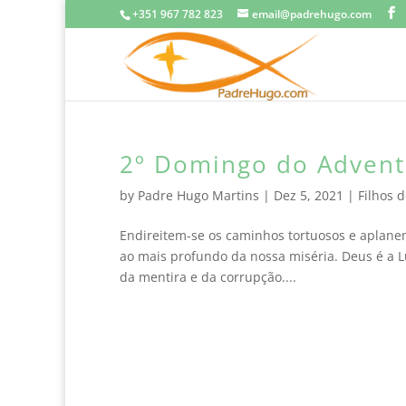
+351 967 782 823
email@padrehugo.com
2º Domingo do Adven
by
Padre Hugo Martins
|
Dez 5, 2021
|
Filhos 
Endireitem-se os caminhos tortuosos e aplanem
ao mais profundo da nossa miséria. Deus é a L
da mentira e da corrupção....