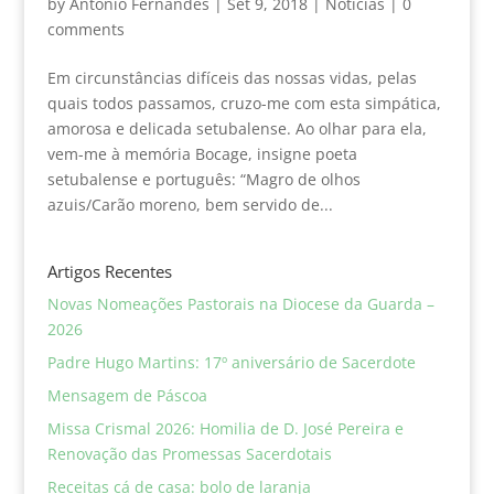
by
Antonio Fernandes
|
Set 9, 2018
|
Noticias
|
0
comments
Em circunstâncias difíceis das nossas vidas, pelas
quais todos passamos, cruzo-me com esta simpática,
amorosa e delicada setubalense. Ao olhar para ela,
vem-me à memória Bocage, insigne poeta
setubalense e português: “Magro de olhos
azuis/Carão moreno, bem servido de...
Artigos Recentes
Novas Nomeações Pastorais na Diocese da Guarda –
2026
Padre Hugo Martins: 17º aniversário de Sacerdote
Mensagem de Páscoa
Missa Crismal 2026: Homilia de D. José Pereira e
Renovação das Promessas Sacerdotais
Receitas cá de casa: bolo de laranja