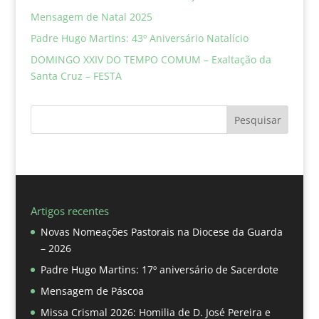
Mensagem de Natal 2025
Padre Hugo Martins: 43º Aniversário Natalício
DOMINGO XXIV DO TEMPO COMUM – Exaltação da
Santa Cruz – FESTA
Pesquisar
Artigos recentes
Novas Nomeações Pastorais na Diocese da Guarda
– 2026
Padre Hugo Martins: 17º aniversário de Sacerdote
Mensagem de Páscoa
Missa Crismal 2026: Homilia de D. José Pereira e