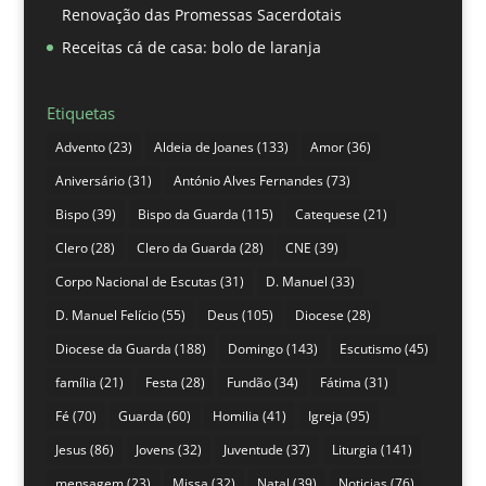
Renovação das Promessas Sacerdotais
Receitas cá de casa: bolo de laranja
Etiquetas
Advento
(23)
Aldeia de Joanes
(133)
Amor
(36)
Aniversário
(31)
António Alves Fernandes
(73)
Bispo
(39)
Bispo da Guarda
(115)
Catequese
(21)
Clero
(28)
Clero da Guarda
(28)
CNE
(39)
Corpo Nacional de Escutas
(31)
D. Manuel
(33)
D. Manuel Felício
(55)
Deus
(105)
Diocese
(28)
Diocese da Guarda
(188)
Domingo
(143)
Escutismo
(45)
família
(21)
Festa
(28)
Fundão
(34)
Fátima
(31)
Fé
(70)
Guarda
(60)
Homilia
(41)
Igreja
(95)
Jesus
(86)
Jovens
(32)
Juventude
(37)
Liturgia
(141)
mensagem
(23)
Missa
(32)
Natal
(39)
Noticias
(76)