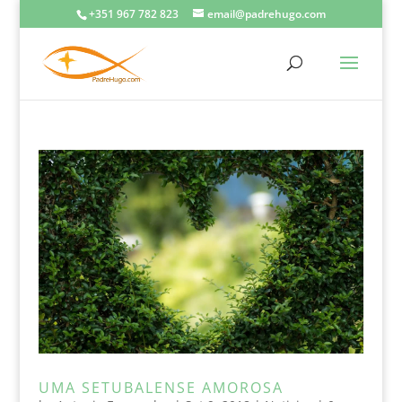
+351 967 782 823
email@padrehugo.com
UMA SETUBALENSE AMOROSA