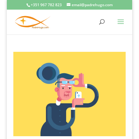
+351 967 782 823
email@padrehugo.com