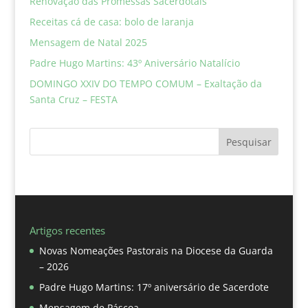
Renovação das Promessas Sacerdotais
Receitas cá de casa: bolo de laranja
Mensagem de Natal 2025
Padre Hugo Martins: 43º Aniversário Natalício
DOMINGO XXIV DO TEMPO COMUM – Exaltação da
Santa Cruz – FESTA
Pesquisar
Artigos recentes
Novas Nomeações Pastorais na Diocese da Guarda
– 2026
Padre Hugo Martins: 17º aniversário de Sacerdote
Mensagem de Páscoa