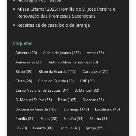
Missa Crismal 2026: Homilia de D. José Pereira e
Renovação das Promessas Sacerdotais
Receitas cá de casa: bolo de laranja
Etiquetas
Advento
(23)
Aldeia de Joanes
(133)
Amor
(36)
Aniversário
(31)
António Alves Fernandes
(73)
Bispo
(39)
Bispo da Guarda
(115)
Catequese
(21)
Clero
(28)
Clero da Guarda
(28)
CNE
(39)
Corpo Nacional de Escutas
(31)
D. Manuel
(33)
D. Manuel Felício
(55)
Deus
(105)
Diocese
(28)
Diocese da Guarda
(188)
Domingo
(143)
Escutismo
(45)
família
(21)
Festa
(28)
Fundão
(34)
Fátima
(31)
Fé
(70)
Guarda
(60)
Homilia
(41)
Igreja
(95)