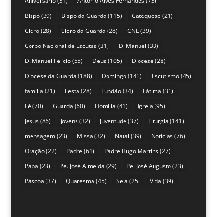
Aniversário
(31)
António Alves Fernandes
(73)
Bispo
(39)
Bispo da Guarda
(115)
Catequese
(21)
Clero
(28)
Clero da Guarda
(28)
CNE
(39)
Corpo Nacional de Escutas
(31)
D. Manuel
(33)
D. Manuel Felício
(55)
Deus
(105)
Diocese
(28)
Diocese da Guarda
(188)
Domingo
(143)
Escutismo
(45)
família
(21)
Festa
(28)
Fundão
(34)
Fátima
(31)
Fé
(70)
Guarda
(60)
Homilia
(41)
Igreja
(95)
Jesus
(86)
Jovens
(32)
Juventude
(37)
Liturgia
(141)
mensagem
(23)
Missa
(32)
Natal
(39)
Noticias
(76)
Oração
(22)
Padre
(61)
Padre Hugo Martins
(27)
Papa
(23)
Pe. José Almeida
(29)
Pe. José Augusto
(23)
Páscoa
(37)
Quaresma
(45)
Seia
(25)
Vida
(39)