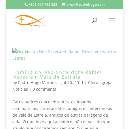
+351 967 782 823
email@padrehugo.com
Homilia do Neo-Sacerdote Rafael
Neves em Vale de Estrela
by
Padre Hugo Martins
|
Jul 20, 2011
|
Clero
,
Igreja
,
Noticias
|
0 comments
Caros padres concelebrantes, estimados
seminaristas, caros acólitos, amigos e conterrâneos
de Vale de Estrela, amigos de outras paragens da
vida. O que hoje aqui acontece, não é mais do que
aquilo que nós fazemos sempre. O que aqui