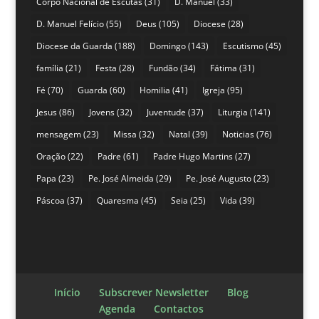
Corpo Nacional de Escutas
(31)
D. Manuel
(33)
D. Manuel Felício
(55)
Deus
(105)
Diocese
(28)
Diocese da Guarda
(188)
Domingo
(143)
Escutismo
(45)
família
(21)
Festa
(28)
Fundão
(34)
Fátima
(31)
Fé
(70)
Guarda
(60)
Homilia
(41)
Igreja
(95)
Jesus
(86)
Jovens
(32)
Juventude
(37)
Liturgia
(141)
mensagem
(23)
Missa
(32)
Natal
(39)
Noticias
(76)
Oração
(22)
Padre
(61)
Padre Hugo Martins
(27)
Papa
(23)
Pe. José Almeida
(29)
Pe. José Augusto
(23)
Páscoa
(37)
Quaresma
(45)
Seia
(25)
Vida
(39)
Início
Subscrever Newsletter
Blog
Agenda
Contactos