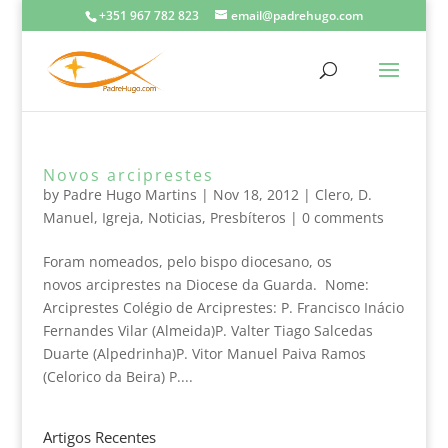
+351 967 782 823
email@padrehugo.com
Novos arciprestes
by
Padre Hugo Martins
|
Nov 18, 2012
|
Clero
,
D.
Manuel
,
Igreja
,
Noticias
,
Presbíteros
|
0 comments
Foram nomeados, pelo bispo diocesano, os
novos arciprestes na Diocese da Guarda. Nome:
Arciprestes Colégio de Arciprestes: P. Francisco Inácio
Fernandes Vilar (Almeida)P. Valter Tiago Salcedas
Duarte (Alpedrinha)P. Vitor Manuel Paiva Ramos
(Celorico da Beira) P....
Artigos Recentes