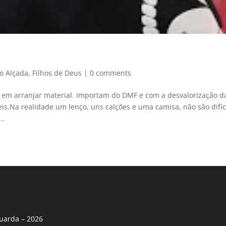
o Alçada
,
Filhos de Deus
|
0 comments
e em arranjar material. Importam do DMF e com a desvalorização d
s.Na realidade um lenço, uns calções e uma camisa, não são difíc
..
uarda – 2026