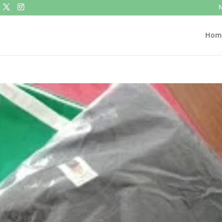
N
Hom