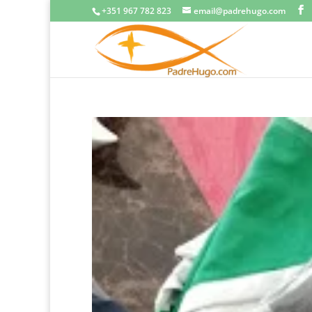
+351 967 782 823
email@padrehugo.com