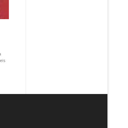
a
eis