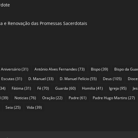
rdote
ira e Renovação das Promessas Sacerdotais
Aniversário
(31)
António Alves Fernandes
(73)
Bispo
(39)
Bispo da Gua
 Escutas
(31)
D. Manuel
(33)
D. Manuel Felício
(55)
Deus
(105)
Dioce
34)
Fátima
(31)
Fé
(70)
Guarda
(60)
Homilia
(41)
Igreja
(95)
Je
l
(39)
Noticias
(76)
Oração
(22)
Padre
(61)
Padre Hugo Martins
(27)
Seia
(25)
Vida
(39)