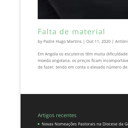
Falta de material
by
Padre Hugo Martins
|
Out 11, 2020
|
Antóni
Em Angola os escuteiros têm muita dificuldad
moeda angolana, os preços ficam incomportávei
de fazer, tendo em conta o elevado número de.
Artigos recentes
Novas Nomeações Pastorais na Diocese da G