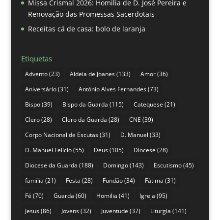
Missa Crismal 2026: Homilia de D. José Pereira e
Renovação das Promessas Sacerdotais
Receitas cá de casa: bolo de laranja
Etiquetas
Advento
(23)
Aldeia de Joanes
(133)
Amor
(36)
Aniversário
(31)
António Alves Fernandes
(73)
Bispo
(39)
Bispo da Guarda
(115)
Catequese
(21)
Clero
(28)
Clero da Guarda
(28)
CNE
(39)
Corpo Nacional de Escutas
(31)
D. Manuel
(33)
D. Manuel Felício
(55)
Deus
(105)
Diocese
(28)
Diocese da Guarda
(188)
Domingo
(143)
Escutismo
(45)
família
(21)
Festa
(28)
Fundão
(34)
Fátima
(31)
Fé
(70)
Guarda
(60)
Homilia
(41)
Igreja
(95)
Jesus
(86)
Jovens
(32)
Juventude
(37)
Liturgia
(141)