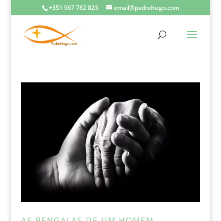
+351 967 782 823
email@padrehugo.com
AS BENGALAS DE UM HOMEM