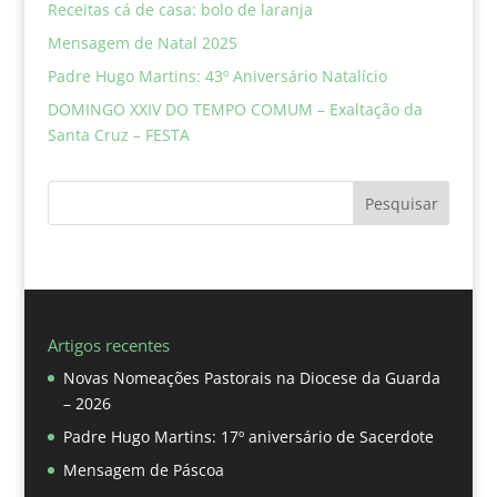
Receitas cá de casa: bolo de laranja
Mensagem de Natal 2025
Padre Hugo Martins: 43º Aniversário Natalício
DOMINGO XXIV DO TEMPO COMUM – Exaltação da
Santa Cruz – FESTA
Pesquisar
Artigos recentes
Novas Nomeações Pastorais na Diocese da Guarda
– 2026
Padre Hugo Martins: 17º aniversário de Sacerdote
Mensagem de Páscoa