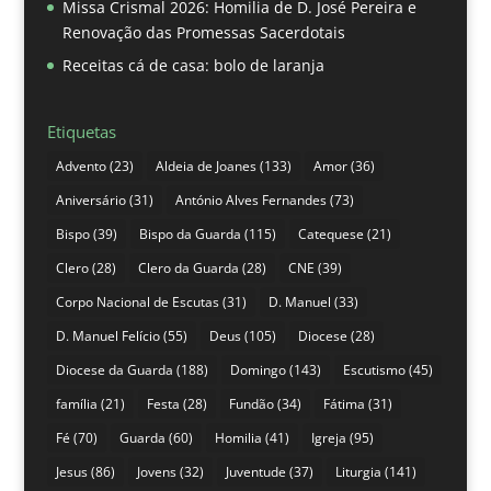
Missa Crismal 2026: Homilia de D. José Pereira e
Renovação das Promessas Sacerdotais
Receitas cá de casa: bolo de laranja
Etiquetas
Advento
(23)
Aldeia de Joanes
(133)
Amor
(36)
Aniversário
(31)
António Alves Fernandes
(73)
Bispo
(39)
Bispo da Guarda
(115)
Catequese
(21)
Clero
(28)
Clero da Guarda
(28)
CNE
(39)
Corpo Nacional de Escutas
(31)
D. Manuel
(33)
D. Manuel Felício
(55)
Deus
(105)
Diocese
(28)
Diocese da Guarda
(188)
Domingo
(143)
Escutismo
(45)
família
(21)
Festa
(28)
Fundão
(34)
Fátima
(31)
Fé
(70)
Guarda
(60)
Homilia
(41)
Igreja
(95)
Jesus
(86)
Jovens
(32)
Juventude
(37)
Liturgia
(141)