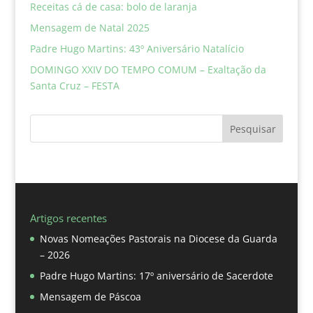
Receitas cá de casa: bolo de laranja
Mensagem de Natal 2025
Padre Hugo Martins: 43º Aniversário Natalício
DOMINGO XXIV DO TEMPO COMUM – Exaltação da
Santa Cruz – FESTA
Pesquisar
Artigos recentes
Novas Nomeações Pastorais na Diocese da Guarda
– 2026
Padre Hugo Martins: 17º aniversário de Sacerdote
Mensagem de Páscoa