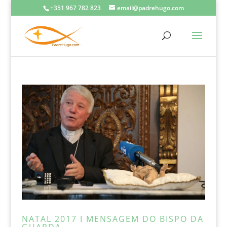
+351 967 782 823
email@padrehugo.com
NATAL 2017 I MENSAGEM DO BISPO DA
GUARDA