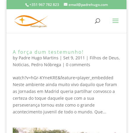
+351 967 782 823
email@padrehugo.com
A força dum testemunho!
by
Padre Hugo Martins
|
Set 9, 2011
|
Filhos de Deus
,
Noticias
,
Pedro Nóbrega
|
0 comments
watch?v=hGr-KYneKRE&feature=player_embedded
Neste ambiente ainda muito vivo daquilo que foram
as Jornadas em Madrid queria partilhar convosco a
certeza do toque daquele que com a sua
perseverança tornou este como o grande
acontecimento juvenil de todo o mundo. Que...