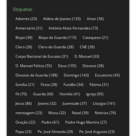
Etiquetas
Advento
(23)
Aldeia de Joanes
(133)
Amor
(36)
Aniversário
(31)
António Alves Fernandes
(73)
Bispo
(39)
Bispo da Guarda
(115)
Catequese
(21)
Clero
(28)
Clero da Guarda
(28)
CNE
(39)
Corpo Nacional de Escutas
(31)
D. Manuel
(33)
D. Manuel Felício
(55)
Deus
(105)
Diocese
(28)
Diocese da Guarda
(188)
Domingo
(143)
Escutismo
(45)
família
(21)
Festa
(28)
Fundão
(34)
Fátima
(31)
Fé
(70)
Guarda
(60)
Homilia
(41)
Igreja
(95)
Jesus
(86)
Jovens
(32)
Juventude
(37)
Liturgia
(141)
mensagem
(23)
Missa
(32)
Natal
(39)
Noticias
(76)
Oração
(22)
Padre
(61)
Padre Hugo Martins
(27)
Papa
(23)
Pe. José Almeida
(29)
Pe. José Augusto
(23)