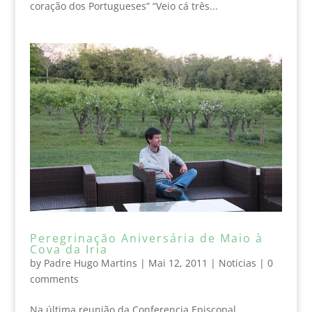
coração dos Portugueses” “Veio cá três...
Peregrinação Aniversária de Maio à
Cova da Iria
by
Padre Hugo Martins
|
Mai 12, 2011
|
Noticias
|
0
comments
Na última reunião da Conferencia Episcopal