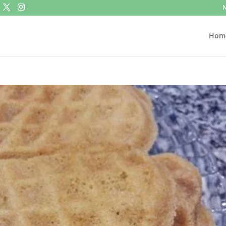
N
Hom