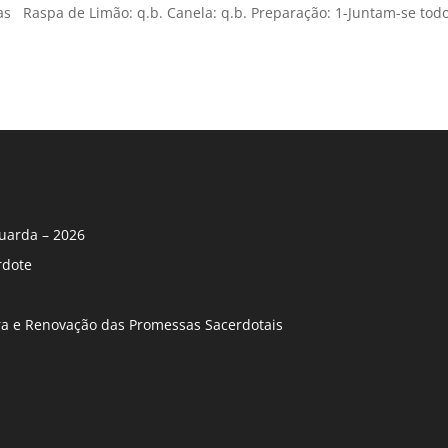
s Raspa de Limão: q.b. Canela: q.b. Preparação: 1-Juntam-se todo
uarda – 2026
rdote
ira e Renovação das Promessas Sacerdotais