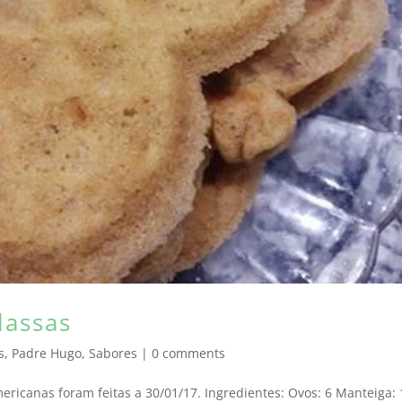
lassas
s
,
Padre Hugo
,
Sabores
|
0 comments
mericanas foram feitas a 30/01/17. Ingredientes: Ovos: 6 Manteiga: