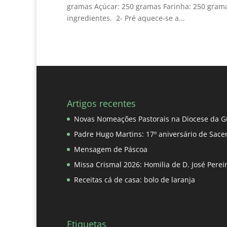
gramas Açúcar: 250 gramas Farinha: 250 grama
ingredientes. 2- Pré aquece-se a...
Artigos recentes
Novas Nomeações Pastorais na Diocese da G
Padre Hugo Martins: 17º aniversário de Sace
Mensagem de Páscoa
Missa Crismal 2026: Homilia de D. José Pere
Receitas cá de casa: bolo de laranja
Etiquetas