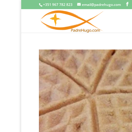
+351 967 782 823
email@padrehugo.com