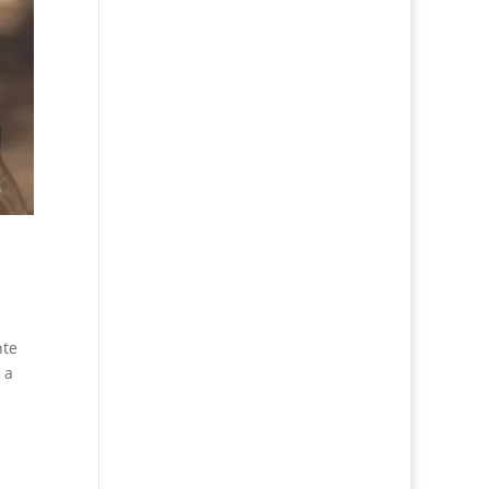
nte
 a