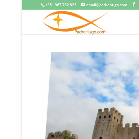
+351 967 782 823
email@padrehugo.com