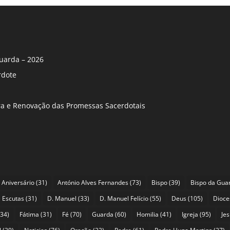
uarda – 2026
rdote
ira e Renovação das Promessas Sacerdotais
Aniversário
(31)
António Alves Fernandes
(73)
Bispo
(39)
Bispo da Gua
 Escutas
(31)
D. Manuel
(33)
D. Manuel Felício
(55)
Deus
(105)
Dioce
34)
Fátima
(31)
Fé
(70)
Guarda
(60)
Homilia
(41)
Igreja
(95)
Je