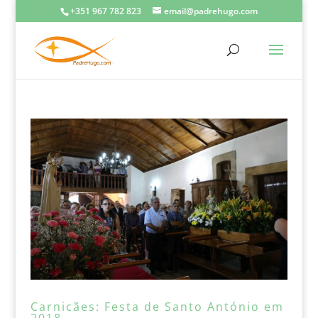
+351 967 782 823
email@padrehugo.com
Carnicães: Festa de Santo António em
2018