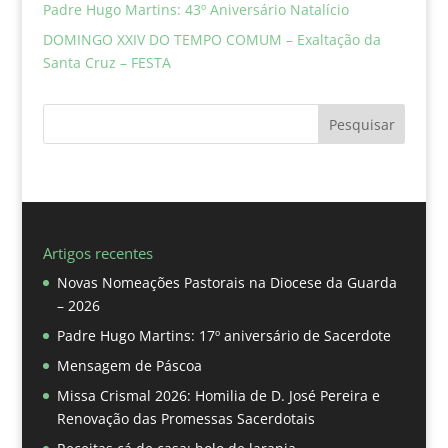
Padre Hugo Martins: 43º Aniversário Natalício
DOMINGO XXIV DO TEMPO COMUM – Exaltação da
Santa Cruz – FESTA
Pesquisar
Artigos recentes
Novas Nomeações Pastorais na Diocese da Guarda
– 2026
Padre Hugo Martins: 17º aniversário de Sacerdote
Mensagem de Páscoa
Missa Crismal 2026: Homilia de D. José Pereira e
Renovação das Promessas Sacerdotais