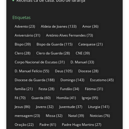
Receitas cá de casa: bolo de laranja
Etiquetas
Advento
(23)
Aldeia de Joanes
(133)
Amor
(36)
Aniversário
(31)
António Alves Fernandes
(73)
Bispo
(39)
Bispo da Guarda
(115)
Catequese
(21)
Clero
(28)
Clero da Guarda
(28)
CNE
(39)
Corpo Nacional de Escutas
(31)
D. Manuel
(33)
D. Manuel Felício
(55)
Deus
(105)
Diocese
(28)
Diocese da Guarda
(188)
Domingo
(143)
Escutismo
(45)
família
(21)
Festa
(28)
Fundão
(34)
Fátima
(31)
Fé
(70)
Guarda
(60)
Homilia
(41)
Igreja
(95)
Jesus
(86)
Jovens
(32)
Juventude
(37)
Liturgia
(141)
mensagem
(23)
Missa
(32)
Natal
(39)
Noticias
(76)
Oração
(22)
Padre
(61)
Padre Hugo Martins
(27)