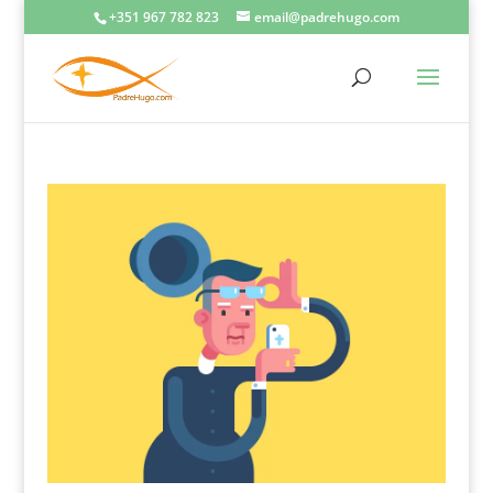
+351 967 782 823
email@padrehugo.com