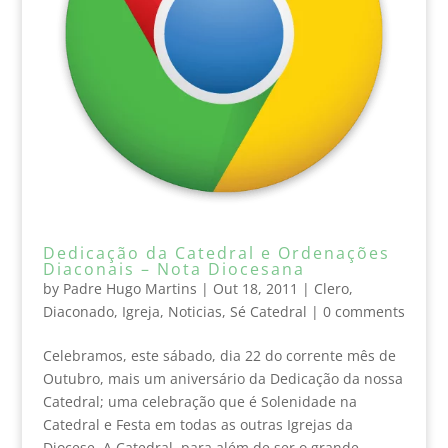
Dedicação da Catedral e Ordenações
Diaconais – Nota Diocesana
by
Padre Hugo Martins
|
Out 18, 2011
|
Clero
,
Diaconado
,
Igreja
,
Noticias
,
Sé Catedral
|
0 comments
Celebramos, este sábado, dia 22 do corrente mês de
Outubro, mais um aniversário da Dedicação da nossa
Catedral; uma celebração que é Solenidade na
Catedral e Festa em todas as outras Igrejas da
Diocese. A Catedral, para além de ser o grande