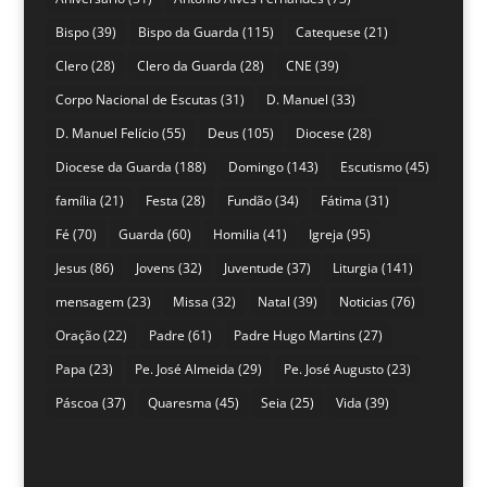
Bispo
(39)
Bispo da Guarda
(115)
Catequese
(21)
Clero
(28)
Clero da Guarda
(28)
CNE
(39)
Corpo Nacional de Escutas
(31)
D. Manuel
(33)
D. Manuel Felício
(55)
Deus
(105)
Diocese
(28)
Diocese da Guarda
(188)
Domingo
(143)
Escutismo
(45)
família
(21)
Festa
(28)
Fundão
(34)
Fátima
(31)
Fé
(70)
Guarda
(60)
Homilia
(41)
Igreja
(95)
Jesus
(86)
Jovens
(32)
Juventude
(37)
Liturgia
(141)
mensagem
(23)
Missa
(32)
Natal
(39)
Noticias
(76)
Oração
(22)
Padre
(61)
Padre Hugo Martins
(27)
Papa
(23)
Pe. José Almeida
(29)
Pe. José Augusto
(23)
Páscoa
(37)
Quaresma
(45)
Seia
(25)
Vida
(39)