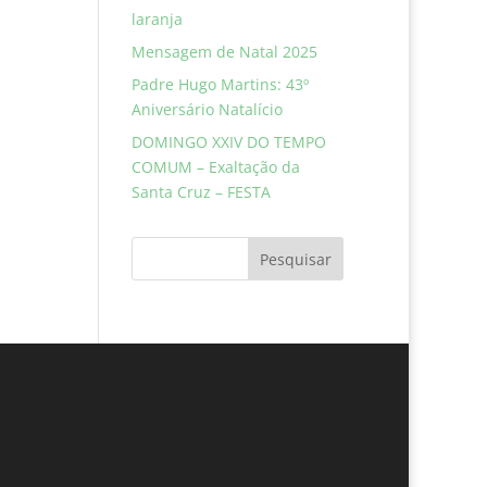
laranja
Mensagem de Natal 2025
Padre Hugo Martins: 43º
Aniversário Natalício
DOMINGO XXIV DO TEMPO
COMUM – Exaltação da
Santa Cruz – FESTA
Pesquisar