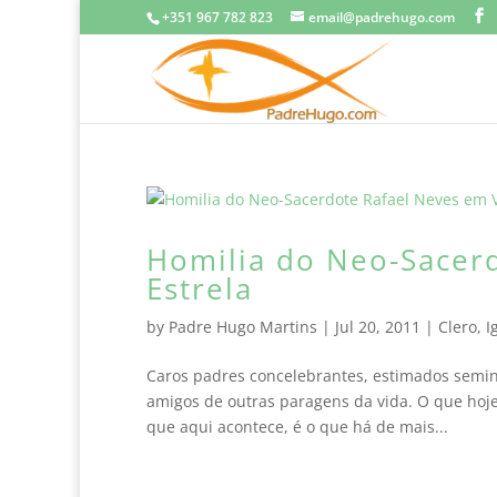
+351 967 782 823
email@padrehugo.com
Homilia do Neo-Sacer
Estrela
by
Padre Hugo Martins
|
Jul 20, 2011
|
Clero
,
I
Caros padres concelebrantes, estimados seminar
amigos de outras paragens da vida. O que hoj
que aqui acontece, é o que há de mais...