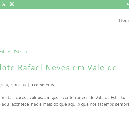
N
Hom
dote Rafael Neves em Vale de
greja
,
Noticias
|
0 comments
istas, caros acólitos, amigos e conterrâneos de Vale de Estrela,
e aqui acontece, não é mais do que aquilo que nós fazemos sempr