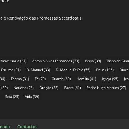
rdote
ira e Renovação das Promessas Sacerdotais
Aniversário
(31)
António Alves Fernandes
(73)
Bispo
(39)
Bispo da Gua
 Escutas
(31)
D. Manuel
(33)
D. Manuel Felício
(55)
Deus
(105)
Dioce
34)
Fátima
(31)
Fé
(70)
Guarda
(60)
Homilia
(41)
Igreja
(95)
Je
l
(39)
Noticias
(76)
Oração
(22)
Padre
(61)
Padre Hugo Martins
(27)
Seia
(25)
Vida
(39)
enda
Contactos