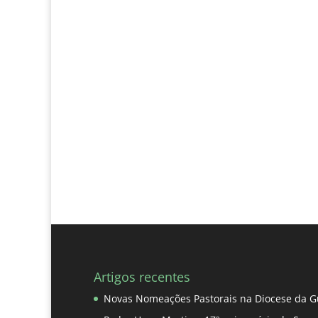
Artigos recentes
Novas Nomeações Pastorais na Diocese da G