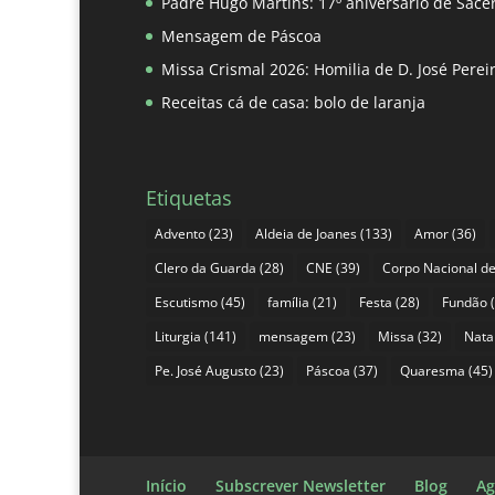
Padre Hugo Martins: 17º aniversário de Sace
Mensagem de Páscoa
Missa Crismal 2026: Homilia de D. José Pere
Receitas cá de casa: bolo de laranja
Etiquetas
Advento
(23)
Aldeia de Joanes
(133)
Amor
(36)
Clero da Guarda
(28)
CNE
(39)
Corpo Nacional de
Escutismo
(45)
família
(21)
Festa
(28)
Fundão
(
Liturgia
(141)
mensagem
(23)
Missa
(32)
Nata
Pe. José Augusto
(23)
Páscoa
(37)
Quaresma
(45)
Início
Subscrever Newsletter
Blog
Ag