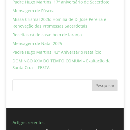
Padre Hugo Martins: 17º aniversário de Sacerdote
Mensagem de Páscoa
Missa Crismal 2026: Homilia de D. José Pereira e
Renovação das Promessas Sacerdotais
Receitas cá de casa: bolo de laranja
Mensagem de Natal 2025
Padre Hugo Martins: 43º Aniversário Natalício
DOMINGO XXIV DO TEMPO COMUM – Exaltação da
Santa Cruz – FESTA
Pesquisar
Artigos recentes