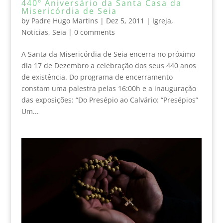
440º Aniversário da Santa Casa da
Misericórdia de Seia
by
Padre Hugo Martins
|
Dez 5, 2011
|
Igreja
,
Noticias
,
Seia
|
0 comments
A Santa da Misericórdia de Seia encerra no próximo
dia 17 de Dezembro a celebração dos seus 440 anos
de existência. Do programa de encerramento
constam uma palestra pelas 16:00h e a inauguração
das exposições: “Do Presépio ao Calvário: “Presépios”
Um...