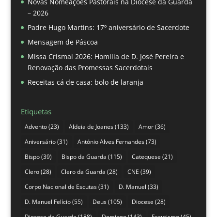
Novas Nomeações Pastorais na Diocese da Guarda
– 2026
Padre Hugo Martins: 17º aniversário de Sacerdote
Mensagem de Páscoa
Missa Crismal 2026: Homilia de D. José Pereira e
Renovação das Promessas Sacerdotais
Receitas cá de casa: bolo de laranja
Etiquetas
Advento
(23)
Aldeia de Joanes
(133)
Amor
(36)
Aniversário
(31)
António Alves Fernandes
(73)
Bispo
(39)
Bispo da Guarda
(115)
Catequese
(21)
Clero
(28)
Clero da Guarda
(28)
CNE
(39)
Corpo Nacional de Escutas
(31)
D. Manuel
(33)
D. Manuel Felício
(55)
Deus
(105)
Diocese
(28)
Diocese da Guarda
(188)
Domingo
(143)
Escutismo
(45)