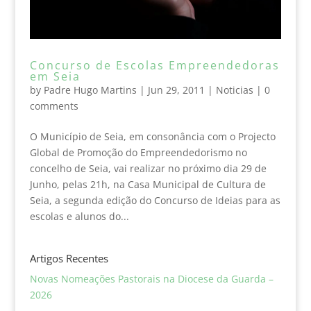
Concurso de Escolas Empreendedoras
em Seia
by
Padre Hugo Martins
|
Jun 29, 2011
|
Noticias
|
0
comments
O Município de Seia, em consonância com o Projecto
Global de Promoção do Empreendedorismo no
concelho de Seia, vai realizar no próximo dia 29 de
Junho, pelas 21h, na Casa Municipal de Cultura de
Seia, a segunda edição do Concurso de Ideias para as
escolas e alunos do...
Artigos Recentes
Novas Nomeações Pastorais na Diocese da Guarda –
2026