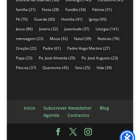
família
(21)
Festa
(28)
Fundão
(34)
Fátima
(31)
Fé
(70)
Guarda
(60)
Homilia
(41)
Igreja
(95)
Jesus
(86)
Jovens
(32)
Juventude
(37)
Liturgia
(141)
mensagem
(23)
Missa
(32)
Natal
(39)
Noticias
(76)
Oração
(22)
Padre
(61)
Padre Hugo Martins
(27)
Papa
(23)
Pe. José Almeida
(29)
Pe. José Augusto
(23)
Páscoa
(37)
Quaresma
(45)
Seia
(25)
Vida
(39)
Início
Subscrever Newsletter
Blog
Agenda
Contactos