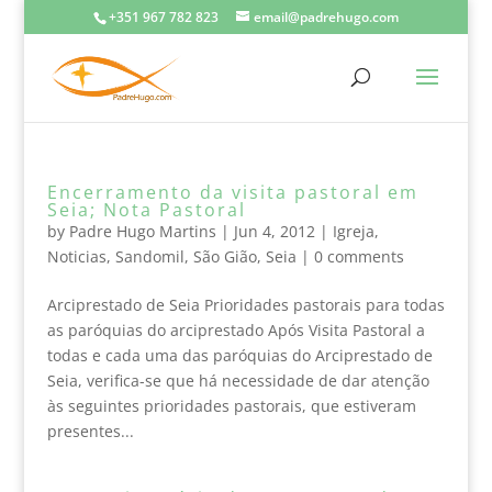
+351 967 782 823
email@padrehugo.com
Encerramento da visita pastoral em
Seia; Nota Pastoral
by
Padre Hugo Martins
|
Jun 4, 2012
|
Igreja
,
Noticias
,
Sandomil
,
São Gião
,
Seia
|
0 comments
Arciprestado de Seia Prioridades pastorais para todas
as paróquias do arciprestado Após Visita Pastoral a
todas e cada uma das paróquias do Arciprestado de
Seia, verifica-se que há necessidade de dar atenção
às seguintes prioridades pastorais, que estiveram
presentes...