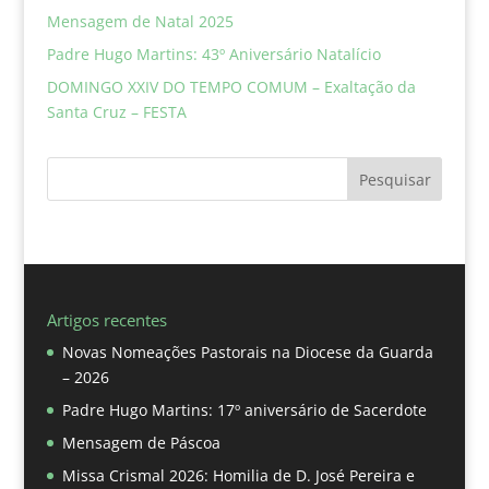
Mensagem de Natal 2025
Padre Hugo Martins: 43º Aniversário Natalício
DOMINGO XXIV DO TEMPO COMUM – Exaltação da
Santa Cruz – FESTA
Pesquisar
Artigos recentes
Novas Nomeações Pastorais na Diocese da Guarda
– 2026
Padre Hugo Martins: 17º aniversário de Sacerdote
Mensagem de Páscoa
Missa Crismal 2026: Homilia de D. José Pereira e