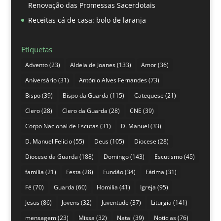
Renovação das Promessas Sacerdotais
Receitas cá de casa: bolo de laranja
Etiquetas
Advento
(23)
Aldeia de Joanes
(133)
Amor
(36)
Aniversário
(31)
António Alves Fernandes
(73)
Bispo
(39)
Bispo da Guarda
(115)
Catequese
(21)
Clero
(28)
Clero da Guarda
(28)
CNE
(39)
Corpo Nacional de Escutas
(31)
D. Manuel
(33)
D. Manuel Felício
(55)
Deus
(105)
Diocese
(28)
Diocese da Guarda
(188)
Domingo
(143)
Escutismo
(45)
família
(21)
Festa
(28)
Fundão
(34)
Fátima
(31)
Fé
(70)
Guarda
(60)
Homilia
(41)
Igreja
(95)
Jesus
(86)
Jovens
(32)
Juventude
(37)
Liturgia
(141)
mensagem
(23)
Missa
(32)
Natal
(39)
Noticias
(76)