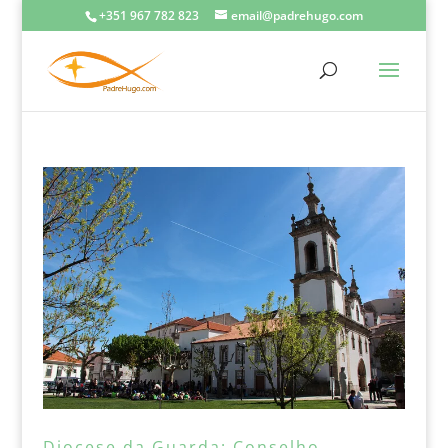
+351 967 782 823
email@padrehugo.com
Diocese da Guarda: Conselho