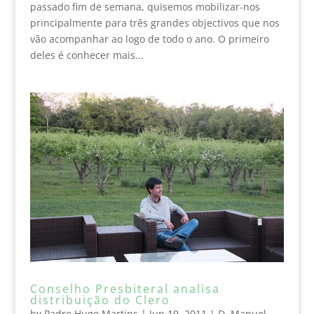
passado fim de semana, quisemos mobilizar-nos
principalmente para três grandes objectivos que nos
vão acompanhar ao logo de todo o ano. O primeiro
deles é conhecer mais...
Conselho Presbiteral analisa
distribuição do Clero
by
Padre Hugo Martins
|
Jun 19, 2011
|
D. Manuel
,