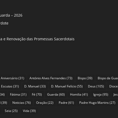
uarda – 2026
rdote
ira e Renovação das Promessas Sacerdotais
Aniversário
(31)
António Alves Fernandes
(73)
Bispo
(39)
Bispo da Gua
 Escutas
(31)
D. Manuel
(33)
D. Manuel Felício
(55)
Deus
(105)
Dioce
34)
Fátima
(31)
Fé
(70)
Guarda
(60)
Homilia
(41)
Igreja
(95)
Je
l
(39)
Noticias
(76)
Oração
(22)
Padre
(61)
Padre Hugo Martins
(27)
Seia
(25)
Vida
(39)