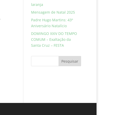
laranja
Mensagem de Natal 2025
o
Padre Hugo Martins: 43º
Aniversário Natalício
DOMINGO XXIV DO TEMPO
COMUM – Exaltação da
Santa Cruz – FESTA
Pesquisar