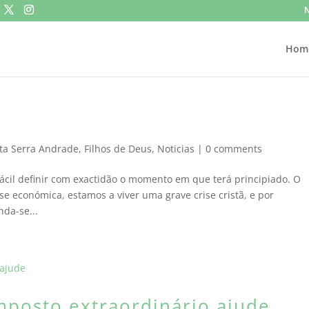
N
Hom
ta Serra Andrade
,
Filhos de Deus
,
Noticias
|
0 comments
fácil definir com exactidão o momento em que terá principiado. O
e económica, estamos a viver uma grave crise cristã, e por
nda-se...
mposto extraordinário ajude