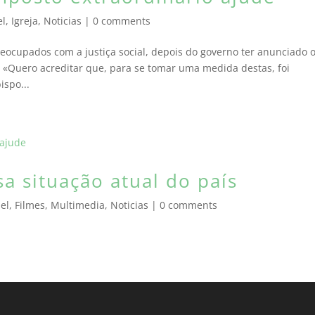
el
,
Igreja
,
Noticias
|
0 comments
ocupados com a justiça social, depois do governo ter anunciado 
l «Quero acreditar que, para se tomar uma medida destas, foi
ispo...
a situação atual do país
el
,
Filmes
,
Multimedia
,
Noticias
|
0 comments