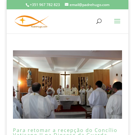
+351 967 782 823
email@padrehugo.com
Para retomar a recepção do Concílio
Vaticano II na Diocese da Guarda