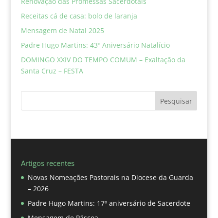
Renovação das Promessas Sacerdotais
Receitas cá de casa: bolo de laranja
Mensagem de Natal 2025
Padre Hugo Martins: 43º Aniversário Natalício
DOMINGO XXIV DO TEMPO COMUM – Exaltação da
Santa Cruz – FESTA
Pesquisar
Artigos recentes
Novas Nomeações Pastorais na Diocese da Guarda
– 2026
Padre Hugo Martins: 17º aniversário de Sacerdote
Mensagem de Páscoa