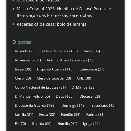
Missa Crismal 2026: Homilia de D. José Pereira e
Renovação das Promessas Sacerdotais
Receitas cá de casa: bolo de laranja
Etiquetas
Advento
(23)
Aldeia de Joanes
(133)
Amor
(36)
Aniversário
(31)
António Alves Fernandes
(73)
Bispo
(39)
Bispo da Guarda
(115)
Catequese
(21)
Clero
(28)
Clero da Guarda
(28)
CNE
(39)
Corpo Nacional de Escutas
(31)
D. Manuel
(33)
D. Manuel Felício
(55)
Deus
(105)
Diocese
(28)
Diocese da Guarda
(188)
Domingo
(143)
Escutismo
(45)
família
(21)
Festa
(28)
Fundão
(34)
Fátima
(31)
Fé
(70)
Guarda
(60)
Homilia
(41)
Igreja
(95)