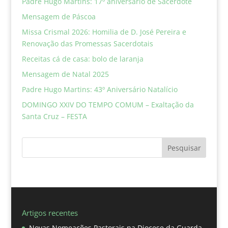
Padre Hugo Martins: 17º aniversário de Sacerdote
Mensagem de Páscoa
Missa Crismal 2026: Homilia de D. José Pereira e
Renovação das Promessas Sacerdotais
Receitas cá de casa: bolo de laranja
Mensagem de Natal 2025
Padre Hugo Martins: 43º Aniversário Natalício
DOMINGO XXIV DO TEMPO COMUM – Exaltação da
Santa Cruz – FESTA
Pesquisar
Artigos recentes
Novas Nomeações Pastorais na Diocese da Guarda