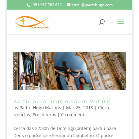
+351 967 782 823
email@padrehugo.com
Partiu para Deus o padre Motard
by
Padre Hugo Martins
|
Mar 25, 2013
|
Clero
,
Noticias
,
Presbíteros
|
0 comments
Cerca das 22:30h de Domingo(ontem) partiu para
Deus o padre José Fernando Lambelho. O padre