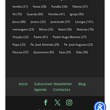
família
(21)
Festa
(28)
Fundão
(34)
Fátima
(31)
Fé
(70)
Guarda
(60)
Homilia
(41)
Igreja
(95)
Jesus
(86)
Jovens
(32)
Juventude
(37)
Liturgia
(141)
mensagem
(23)
Missa
(32)
Natal
(39)
Noticias
(76)
Oração
(22)
Padre
(61)
Padre Hugo Martins
(27)
Papa
(23)
Pe. José Almeida
(29)
Pe. José Augusto
(23)
Páscoa
(37)
Quaresma
(45)
Seia
(25)
Vida
(39)
Início
Subscrever Newsletter
Blog
Agenda
Contactos