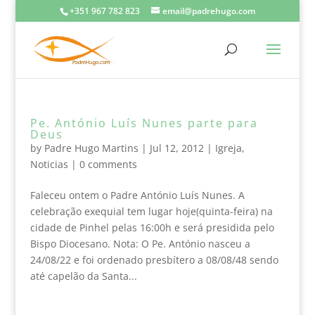
+351 967 782 823
email@padrehugo.com
Pe. António Luís Nunes parte para
Deus
by
Padre Hugo Martins
|
Jul 12, 2012
|
Igreja
,
Noticias
|
0 comments
Faleceu ontem o Padre António Luís Nunes. A
celebração exequial tem lugar hoje(quinta-feira) na
cidade de Pinhel pelas 16:00h e será presidida pelo
Bispo Diocesano. Nota: O Pe. António nasceu a
24/08/22 e foi ordenado presbítero a 08/08/48 sendo
até capelão da Santa...