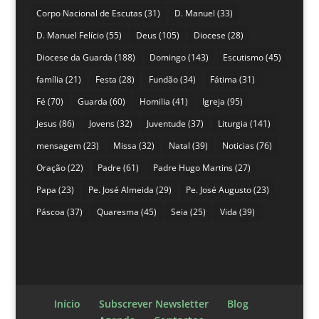
Corpo Nacional de Escutas
(31)
D. Manuel
(33)
D. Manuel Felício
(55)
Deus
(105)
Diocese
(28)
Diocese da Guarda
(188)
Domingo
(143)
Escutismo
(45)
família
(21)
Festa
(28)
Fundão
(34)
Fátima
(31)
Fé
(70)
Guarda
(60)
Homilia
(41)
Igreja
(95)
Jesus
(86)
Jovens
(32)
Juventude
(37)
Liturgia
(141)
mensagem
(23)
Missa
(32)
Natal
(39)
Noticias
(76)
Oração
(22)
Padre
(61)
Padre Hugo Martins
(27)
Papa
(23)
Pe. José Almeida
(29)
Pe. José Augusto
(23)
Páscoa
(37)
Quaresma
(45)
Seia
(25)
Vida
(39)
Início
Subscrever Newsletter
Blog