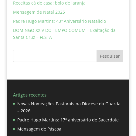
Receitas cá de casa: bolo de laranja
Mensagem de Natal 2025
Padre Hugo Martins: 43º Aniversário Natalício
DOMINGO XXIV DO TEMPO COMUM – Exaltação da
Santa Cruz – FESTA
Pesquisar
Artigos recentes
Novas Nomeações Pastorais na Diocese da Guarda
– 2026
Padre Hugo Martins: 17º aniversário de Sacerdote
Mensagem de Páscoa