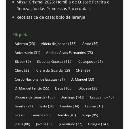
Missa Crismal 2026: Homilia de D. José Pereira e
Renovação das Promessas Sacerdotais
Receitas cá de casa: bolo de laranja
Etiquetas
Advento
(23)
Aldeia de Joanes
(133)
Amor
(36)
Aniversário
(31)
António Alves Fernandes
(73)
Bispo
(39)
Bispo da Guarda
(115)
Catequese
(21)
Clero
(28)
Clero da Guarda
(28)
CNE
(39)
Corpo Nacional de Escutas
(31)
D. Manuel
(33)
D. Manuel Felício
(55)
Deus
(105)
Diocese
(28)
Diocese da Guarda
(188)
Domingo
(143)
Escutismo
(45)
família
(21)
Festa
(28)
Fundão
(34)
Fátima
(31)
Fé
(70)
Guarda
(60)
Homilia
(41)
Igreja
(95)
Jesus
(86)
Jovens
(32)
Juventude
(37)
Liturgia
(141)