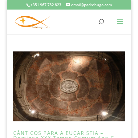
+351 967 782 823
email@padrehugo.com
CÂNTICOS PARA A EUCARISTIA –
Domingo XXX Tempo Comum Ano C