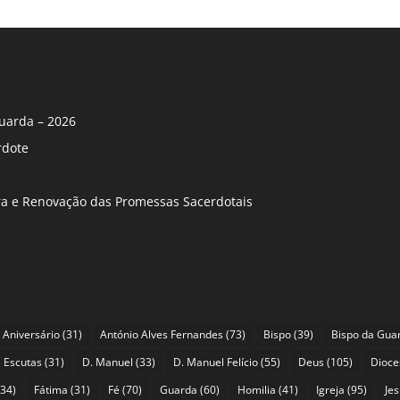
uarda – 2026
rdote
ira e Renovação das Promessas Sacerdotais
Aniversário
(31)
António Alves Fernandes
(73)
Bispo
(39)
Bispo da Gua
 Escutas
(31)
D. Manuel
(33)
D. Manuel Felício
(55)
Deus
(105)
Dioce
34)
Fátima
(31)
Fé
(70)
Guarda
(60)
Homilia
(41)
Igreja
(95)
Je