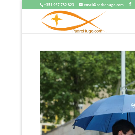
+351 967 782 823
email@padrehugo.com