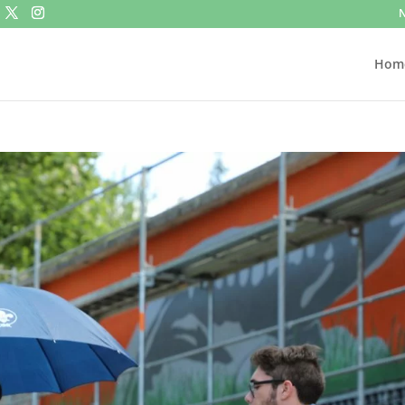
N
Hom