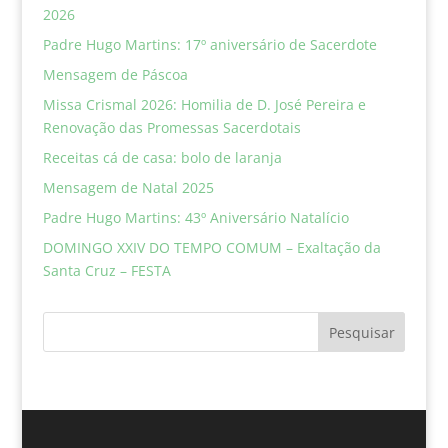
2026
Padre Hugo Martins: 17º aniversário de Sacerdote
Mensagem de Páscoa
Missa Crismal 2026: Homilia de D. José Pereira e
Renovação das Promessas Sacerdotais
Receitas cá de casa: bolo de laranja
Mensagem de Natal 2025
Padre Hugo Martins: 43º Aniversário Natalício
DOMINGO XXIV DO TEMPO COMUM – Exaltação da
Santa Cruz – FESTA
Pesquisar