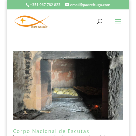
+351 967 782 823
email@padrehugo.com
Corpo Nacional de Escutas