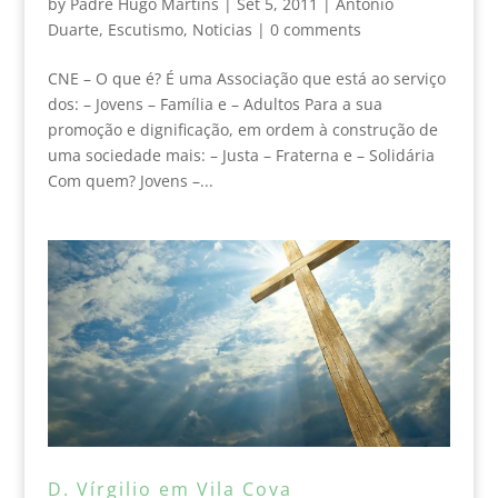
by
Padre Hugo Martins
|
Set 5, 2011
|
António
Duarte
,
Escutismo
,
Noticias
|
0 comments
CNE – O que é? É uma Associação que está ao serviço
dos: – Jovens – Família e – Adultos Para a sua
promoção e dignificação, em ordem à construção de
uma sociedade mais: – Justa – Fraterna e – Solidária
Com quem? Jovens –...
D. Vírgilio em Vila Cova