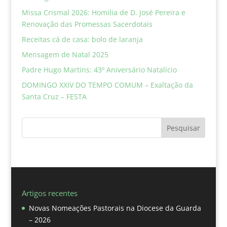
Missa Crismal 2026: Homilia de D. José Pereira e
Renovação das Promessas Sacerdotais
Receitas cá de casa: bolo de laranja
Mensagem de Natal 2025
Padre Hugo Martins: 43º Aniversário Natalício
DOMINGO XXIV DO TEMPO COMUM – Exaltação da
Santa Cruz – FESTA
Pesquisar
Artigos recentes
Novas Nomeações Pastorais na Diocese da Guarda
– 2026