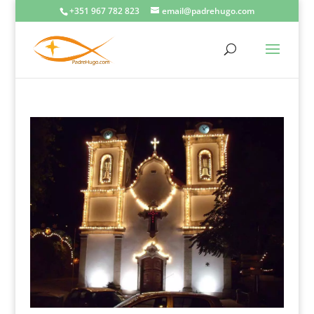
+351 967 782 823
email@padrehugo.com