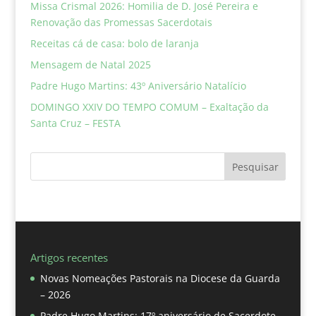
Missa Crismal 2026: Homilia de D. José Pereira e
Renovação das Promessas Sacerdotais
Receitas cá de casa: bolo de laranja
Mensagem de Natal 2025
Padre Hugo Martins: 43º Aniversário Natalício
DOMINGO XXIV DO TEMPO COMUM – Exaltação da
Santa Cruz – FESTA
Pesquisar
Artigos recentes
Novas Nomeações Pastorais na Diocese da Guarda
– 2026
Padre Hugo Martins: 17º aniversário de Sacerdote