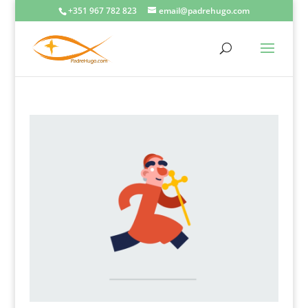
+351 967 782 823
email@padrehugo.com