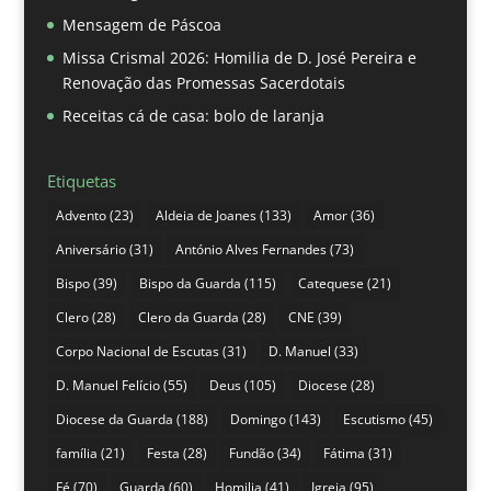
Mensagem de Páscoa
Missa Crismal 2026: Homilia de D. José Pereira e
Renovação das Promessas Sacerdotais
Receitas cá de casa: bolo de laranja
Etiquetas
Advento
(23)
Aldeia de Joanes
(133)
Amor
(36)
Aniversário
(31)
António Alves Fernandes
(73)
Bispo
(39)
Bispo da Guarda
(115)
Catequese
(21)
Clero
(28)
Clero da Guarda
(28)
CNE
(39)
Corpo Nacional de Escutas
(31)
D. Manuel
(33)
D. Manuel Felício
(55)
Deus
(105)
Diocese
(28)
Diocese da Guarda
(188)
Domingo
(143)
Escutismo
(45)
família
(21)
Festa
(28)
Fundão
(34)
Fátima
(31)
Fé
(70)
Guarda
(60)
Homilia
(41)
Igreja
(95)