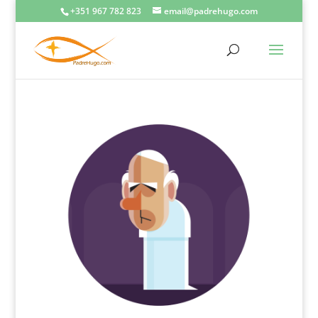
+351 967 782 823
email@padrehugo.com