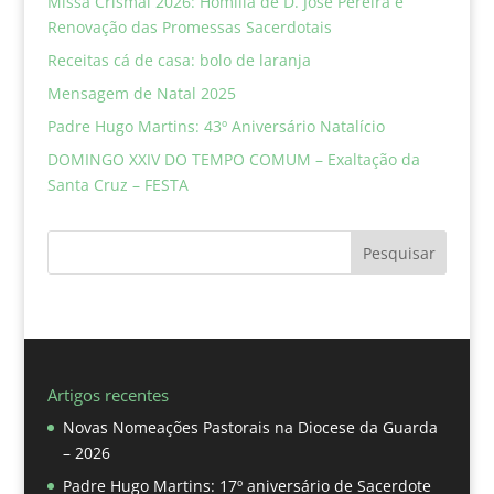
Missa Crismal 2026: Homilia de D. José Pereira e
Renovação das Promessas Sacerdotais
Receitas cá de casa: bolo de laranja
Mensagem de Natal 2025
Padre Hugo Martins: 43º Aniversário Natalício
DOMINGO XXIV DO TEMPO COMUM – Exaltação da
Santa Cruz – FESTA
Pesquisar
Artigos recentes
Novas Nomeações Pastorais na Diocese da Guarda
– 2026
Padre Hugo Martins: 17º aniversário de Sacerdote