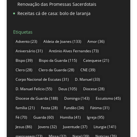
Renovação das Promessas Sacerdotais
Receitas cá de casa: bolo de laranja
Etiquetas
Advento
(23)
Aldeia de Joanes
(133)
Amor
(36)
Aniversário
(31)
António Alves Fernandes
(73)
Bispo
(39)
Bispo da Guarda
(115)
Catequese
(21)
Clero
(28)
Clero da Guarda
(28)
CNE
(39)
Corpo Nacional de Escutas
(31)
D. Manuel
(33)
D. Manuel Felício
(55)
Deus
(105)
Diocese
(28)
Diocese da Guarda
(188)
Domingo
(143)
Escutismo
(45)
família
(21)
Festa
(28)
Fundão
(34)
Fátima
(31)
Fé
(70)
Guarda
(60)
Homilia
(41)
Igreja
(95)
Jesus
(86)
Jovens
(32)
Juventude
(37)
Liturgia
(141)
mensagem
(23)
Missa
(32)
Natal
(39)
Noticias
(76)