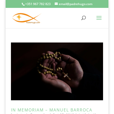
+351 967 782 823
email@padrehugo.com
IN MEMORIAM – MANUEL BARROCA