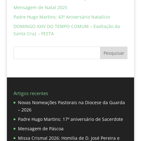
Mensagem de Natal 2025
Padre Hugo Martins: 43º Aniversário Natalício
DOMINGO XXIV DO TEMPO COMUM – Exaltação da
Santa Cruz – FESTA
Pesquisar
Artigos recentes
Novas Nomeações Pastorais na Diocese da Guarda
– 2026
Padre Hugo Martins: 17º aniversário de Sacerdote
Mensagem de Páscoa
Missa Crismal 2026: Homilia de D. José Pereira e