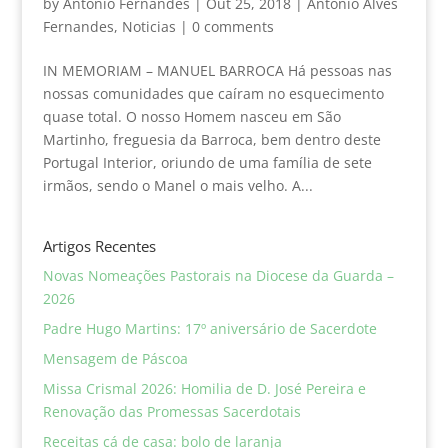
by
Antonio Fernandes
|
Out 25, 2018
|
António Alves
Fernandes
,
Noticias
|
0 comments
IN MEMORIAM – MANUEL BARROCA Há pessoas nas
nossas comunidades que caíram no esquecimento
quase total. O nosso Homem nasceu em São
Martinho, freguesia da Barroca, bem dentro deste
Portugal Interior, oriundo de uma família de sete
irmãos, sendo o Manel o mais velho. A...
Artigos Recentes
Novas Nomeações Pastorais na Diocese da Guarda –
2026
Padre Hugo Martins: 17º aniversário de Sacerdote
Mensagem de Páscoa
Missa Crismal 2026: Homilia de D. José Pereira e
Renovação das Promessas Sacerdotais
Receitas cá de casa: bolo de laranja