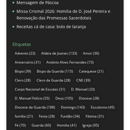
Mensagem de Páscoa
Missa Crismal 2026: Homilia de D. José Pereira e
Renovação das Promessas Sacerdotais
Receitas cá de casa: bolo de laranja
Etiquetas
Advento
(23)
Aldeia de Joanes
(133)
Amor
(36)
Aniversário
(31)
António Alves Fernandes
(73)
Bispo
(39)
Bispo da Guarda
(115)
Catequese
(21)
Clero
(28)
Clero da Guarda
(28)
CNE
(39)
Corpo Nacional de Escutas
(31)
D. Manuel
(33)
D. Manuel Felício
(55)
Deus
(105)
Diocese
(28)
Diocese da Guarda
(188)
Domingo
(143)
Escutismo
(45)
família
(21)
Festa
(28)
Fundão
(34)
Fátima
(31)
Fé
(70)
Guarda
(60)
Homilia
(41)
Igreja
(95)