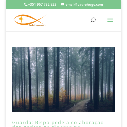
+351 967 782 823
email@padrehugo.com
Guarda: Bispo pede a colaboração
dos padres da diocese na