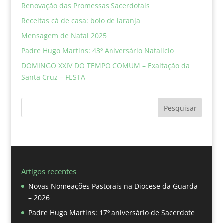
Renovação das Promessas Sacerdotais
Receitas cá de casa: bolo de laranja
Mensagem de Natal 2025
Padre Hugo Martins: 43º Aniversário Natalício
DOMINGO XXIV DO TEMPO COMUM – Exaltação da
Santa Cruz – FESTA
Pesquisar
Artigos recentes
Novas Nomeações Pastorais na Diocese da Guarda
– 2026
Padre Hugo Martins: 17º aniversário de Sacerdote