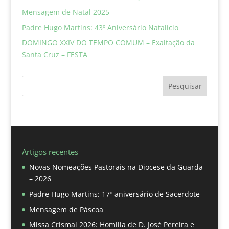
Mensagem de Natal 2025
Padre Hugo Martins: 43º Aniversário Natalício
DOMINGO XXIV DO TEMPO COMUM – Exaltação da
Santa Cruz – FESTA
Pesquisar
Artigos recentes
Novas Nomeações Pastorais na Diocese da Guarda
– 2026
Padre Hugo Martins: 17º aniversário de Sacerdote
Mensagem de Páscoa
Missa Crismal 2026: Homilia de D. José Pereira e