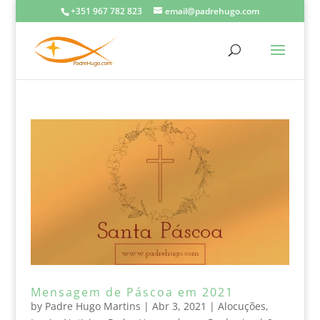
+351 967 782 823
email@padrehugo.com
Mensagem de Páscoa em 2021
by
Padre Hugo Martins
|
Abr 3, 2021
|
Alocuções
,