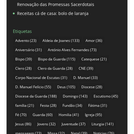
Renovação das Promessas Sacerdotais
Receitas cá de casa: bolo de laranja
Etiquetas
Advento
(23)
Aldeia de Joanes
(133)
Amor
(36)
Aniversário
(31)
António Alves Fernandes
(73)
Bispo
(39)
Bispo da Guarda
(115)
Catequese
(21)
Clero
(28)
Clero da Guarda
(28)
CNE
(39)
Corpo Nacional de Escutas
(31)
D. Manuel
(33)
D. Manuel Felício
(55)
Deus
(105)
Diocese
(28)
Diocese da Guarda
(188)
Domingo
(143)
Escutismo
(45)
família
(21)
Festa
(28)
Fundão
(34)
Fátima
(31)
Fé
(70)
Guarda
(60)
Homilia
(41)
Igreja
(95)
Jesus
(86)
Jovens
(32)
Juventude
(37)
Liturgia
(141)
mensagem
(23)
Missa
(32)
Natal
(39)
Noticias
(76)