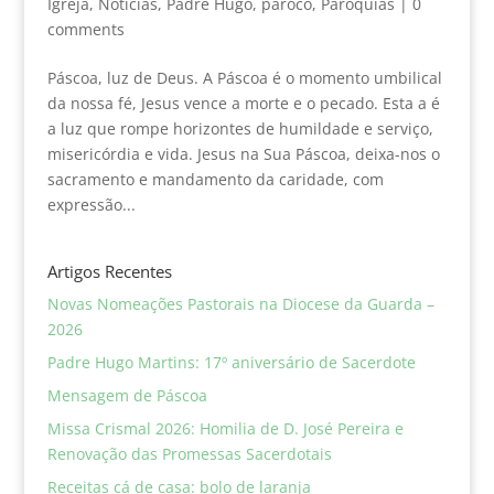
Igreja
,
Noticias
,
Padre Hugo
,
pároco
,
Paróquias
|
0
comments
Páscoa, luz de Deus. A Páscoa é o momento umbilical
da nossa fé, Jesus vence a morte e o pecado. Esta a é
a luz que rompe horizontes de humildade e serviço,
misericórdia e vida. Jesus na Sua Páscoa, deixa-nos o
sacramento e mandamento da caridade, com
expressão...
Artigos Recentes
Novas Nomeações Pastorais na Diocese da Guarda –
2026
Padre Hugo Martins: 17º aniversário de Sacerdote
Mensagem de Páscoa
Missa Crismal 2026: Homilia de D. José Pereira e
Renovação das Promessas Sacerdotais
Receitas cá de casa: bolo de laranja