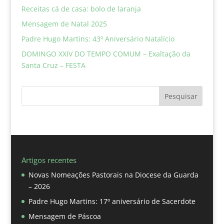
Receitas cá de casa: bolo de laranja
Mensagem de Natal 2025
Padre Hugo Martins: 43º Aniversário Natalício
DOMINGO XXIV DO TEMPO COMUM – Exaltação da
Santa Cruz – FESTA
Pesquisar
Artigos recentes
Novas Nomeações Pastorais na Diocese da Guarda
– 2026
Padre Hugo Martins: 17º aniversário de Sacerdote
Mensagem de Páscoa