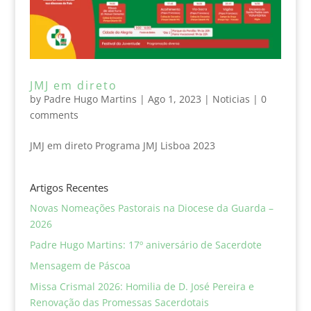
JMJ em direto
by
Padre Hugo Martins
|
Ago 1, 2023
|
Noticias
|
0
comments
JMJ em direto Programa JMJ Lisboa 2023
Artigos Recentes
Novas Nomeações Pastorais na Diocese da Guarda –
2026
Padre Hugo Martins: 17º aniversário de Sacerdote
Mensagem de Páscoa
Missa Crismal 2026: Homilia de D. José Pereira e
Renovação das Promessas Sacerdotais