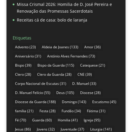
Missa Crismal 2026: Homilia de D. José Pereira e
Renovação das Promessas Sacerdotais
Receitas cá de casa: bolo de laranja
Etiquetas
Advento
(23)
Aldeia de Joanes
(133)
Amor
(36)
Aniversário
(31)
António Alves Fernandes
(73)
Bispo
(39)
Bispo da Guarda
(115)
Catequese
(21)
Clero
(28)
Clero da Guarda
(28)
CNE
(39)
Corpo Nacional de Escutas
(31)
D. Manuel
(33)
D. Manuel Felício
(55)
Deus
(105)
Diocese
(28)
Diocese da Guarda
(188)
Domingo
(143)
Escutismo
(45)
família
(21)
Festa
(28)
Fundão
(34)
Fátima
(31)
Fé
(70)
Guarda
(60)
Homilia
(41)
Igreja
(95)
Jesus
(86)
Jovens
(32)
Juventude
(37)
Liturgia
(141)