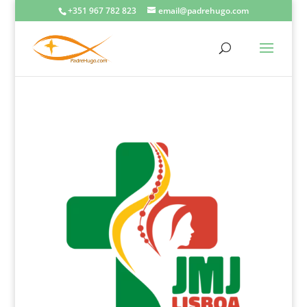
+351 967 782 823
email@padrehugo.com