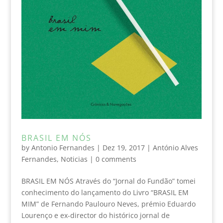
BRASIL EM NÓS
by
Antonio Fernandes
|
Dez 19, 2017
|
António Alves
Fernandes
,
Noticias
|
0 comments
BRASIL EM NÓS Através do “Jornal do Fundão” tomei
conhecimento do lançamento do Livro “BRASIL EM
MIM” de Fernando Paulouro Neves, prémio Eduardo
Lourenço e ex-director do histórico jornal de