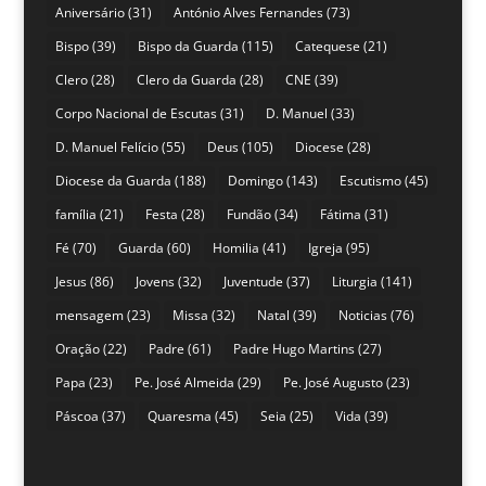
Aniversário
(31)
António Alves Fernandes
(73)
Bispo
(39)
Bispo da Guarda
(115)
Catequese
(21)
Clero
(28)
Clero da Guarda
(28)
CNE
(39)
Corpo Nacional de Escutas
(31)
D. Manuel
(33)
D. Manuel Felício
(55)
Deus
(105)
Diocese
(28)
Diocese da Guarda
(188)
Domingo
(143)
Escutismo
(45)
família
(21)
Festa
(28)
Fundão
(34)
Fátima
(31)
Fé
(70)
Guarda
(60)
Homilia
(41)
Igreja
(95)
Jesus
(86)
Jovens
(32)
Juventude
(37)
Liturgia
(141)
mensagem
(23)
Missa
(32)
Natal
(39)
Noticias
(76)
Oração
(22)
Padre
(61)
Padre Hugo Martins
(27)
Papa
(23)
Pe. José Almeida
(29)
Pe. José Augusto
(23)
Páscoa
(37)
Quaresma
(45)
Seia
(25)
Vida
(39)