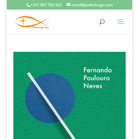
+351 967 782 823
email@padrehugo.com