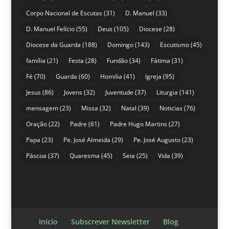
Corpo Nacional de Escutas
(31)
D. Manuel
(33)
D. Manuel Felício
(55)
Deus
(105)
Diocese
(28)
Diocese da Guarda
(188)
Domingo
(143)
Escutismo
(45)
família
(21)
Festa
(28)
Fundão
(34)
Fátima
(31)
Fé
(70)
Guarda
(60)
Homilia
(41)
Igreja
(95)
Jesus
(86)
Jovens
(32)
Juventude
(37)
Liturgia
(141)
mensagem
(23)
Missa
(32)
Natal
(39)
Noticias
(76)
Oração
(22)
Padre
(61)
Padre Hugo Martins
(27)
Papa
(23)
Pe. José Almeida
(29)
Pe. José Augusto
(23)
Páscoa
(37)
Quaresma
(45)
Seia
(25)
Vida
(39)
Início
Subscrever Newsletter
Blog