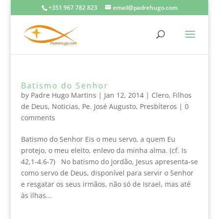
+351 967 782 823
email@padrehugo.com
Batismo do Senhor
by
Padre Hugo Martins
|
Jan 12, 2014
|
Clero
,
Filhos
de Deus
,
Noticias
,
Pe. José Augusto
,
Presbíteros
|
0
comments
Batismo do Senhor Eis o meu servo, a quem Eu
protejo, o meu eleito, enlevo da minha alma. (cf. Is
42,1-4.6-7) No batismo do Jordão, Jesus apresenta-se
como servo de Deus, disponível para servir o Senhor
e resgatar os seus irmãos, não só de Israel, mas até
às ilhas...