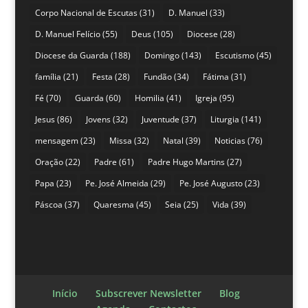
Corpo Nacional de Escutas
(31)
D. Manuel
(33)
D. Manuel Felício
(55)
Deus
(105)
Diocese
(28)
Diocese da Guarda
(188)
Domingo
(143)
Escutismo
(45)
família
(21)
Festa
(28)
Fundão
(34)
Fátima
(31)
Fé
(70)
Guarda
(60)
Homilia
(41)
Igreja
(95)
Jesus
(86)
Jovens
(32)
Juventude
(37)
Liturgia
(141)
mensagem
(23)
Missa
(32)
Natal
(39)
Noticias
(76)
Oração
(22)
Padre
(61)
Padre Hugo Martins
(27)
Papa
(23)
Pe. José Almeida
(29)
Pe. José Augusto
(23)
Páscoa
(37)
Quaresma
(45)
Seia
(25)
Vida
(39)
Início
Subscrever Newsletter
Blog