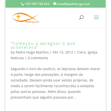
+351 967 782 823
email@padrehugo.com
“Começou a apregoar o que
acontecera”
by
Padre Hugo Martins
|
Fev 13, 2012
|
Clero
,
Igreja
,
Noticias
|
0 comments
Segundo o livro do Levítico, os leprosos deviam morar
à parte, longe das povoações, à margem da
sociedade. Deviam ainda usar vestes próprias, de
modo a serem facilmente reconhecidos e evitados
pelas outras pessoas. Além disso, quando
pressentiam que alguém passava por...