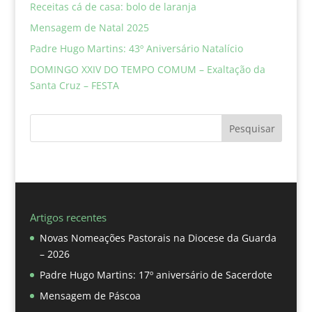
Receitas cá de casa: bolo de laranja
Mensagem de Natal 2025
Padre Hugo Martins: 43º Aniversário Natalício
DOMINGO XXIV DO TEMPO COMUM – Exaltação da
Santa Cruz – FESTA
Pesquisar
Artigos recentes
Novas Nomeações Pastorais na Diocese da Guarda
– 2026
Padre Hugo Martins: 17º aniversário de Sacerdote
Mensagem de Páscoa