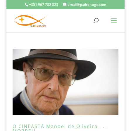
+351 967 782 823
email@padrehugo.com
O CINEASTA Manoel de Oliveira . . .
MORREU