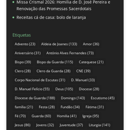
Missa Crismal 2026: Homilia de D. José Pereira e
Renovação das Promessas Sacerdotais
Receitas cá de casa: bolo de laranja
Etiquetas
Advento
(23)
Aldeia de Joanes
(133)
Amor
(36)
Aniversário
(31)
António Alves Fernandes
(73)
Bispo
(39)
Bispo da Guarda
(115)
Catequese
(21)
Clero
(28)
Clero da Guarda
(28)
CNE
(39)
Corpo Nacional de Escutas
(31)
D. Manuel
(33)
D. Manuel Felício
(55)
Deus
(105)
Diocese
(28)
Diocese da Guarda
(188)
Domingo
(143)
Escutismo
(45)
família
(21)
Festa
(28)
Fundão
(34)
Fátima
(31)
Fé
(70)
Guarda
(60)
Homilia
(41)
Igreja
(95)
Jesus
(86)
Jovens
(32)
Juventude
(37)
Liturgia
(141)