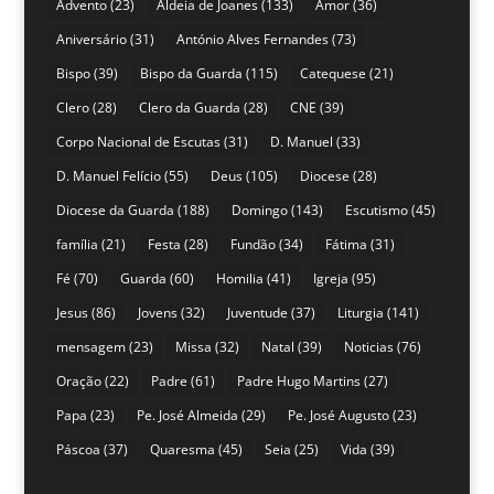
Advento
(23)
Aldeia de Joanes
(133)
Amor
(36)
Aniversário
(31)
António Alves Fernandes
(73)
Bispo
(39)
Bispo da Guarda
(115)
Catequese
(21)
Clero
(28)
Clero da Guarda
(28)
CNE
(39)
Corpo Nacional de Escutas
(31)
D. Manuel
(33)
D. Manuel Felício
(55)
Deus
(105)
Diocese
(28)
Diocese da Guarda
(188)
Domingo
(143)
Escutismo
(45)
família
(21)
Festa
(28)
Fundão
(34)
Fátima
(31)
Fé
(70)
Guarda
(60)
Homilia
(41)
Igreja
(95)
Jesus
(86)
Jovens
(32)
Juventude
(37)
Liturgia
(141)
mensagem
(23)
Missa
(32)
Natal
(39)
Noticias
(76)
Oração
(22)
Padre
(61)
Padre Hugo Martins
(27)
Papa
(23)
Pe. José Almeida
(29)
Pe. José Augusto
(23)
Páscoa
(37)
Quaresma
(45)
Seia
(25)
Vida
(39)