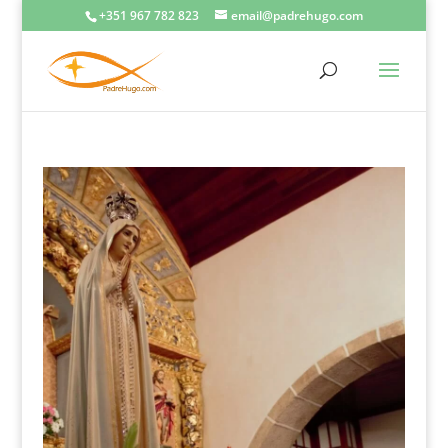
+351 967 782 823
email@padrehugo.com