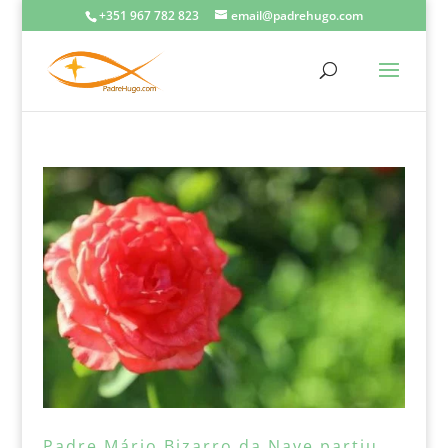
+351 967 782 823
email@padrehugo.com
Padre Mário Bizarro da Nave partiu