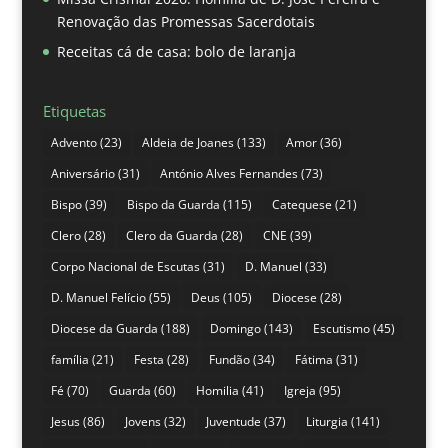
Renovação das Promessas Sacerdotais
Receitas cá de casa: bolo de laranja
Etiquetas
Advento
(23)
Aldeia de Joanes
(133)
Amor
(36)
Aniversário
(31)
António Alves Fernandes
(73)
Bispo
(39)
Bispo da Guarda
(115)
Catequese
(21)
Clero
(28)
Clero da Guarda
(28)
CNE
(39)
Corpo Nacional de Escutas
(31)
D. Manuel
(33)
D. Manuel Felício
(55)
Deus
(105)
Diocese
(28)
Diocese da Guarda
(188)
Domingo
(143)
Escutismo
(45)
família
(21)
Festa
(28)
Fundão
(34)
Fátima
(31)
Fé
(70)
Guarda
(60)
Homilia
(41)
Igreja
(95)
Jesus
(86)
Jovens
(32)
Juventude
(37)
Liturgia
(141)