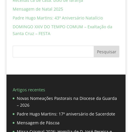
Receitas cá de casa: bolo de laranja
Mensagem de Natal 2025
Padre Hugo Martins: 43º Aniversário Natalício
DOMINGO XXIV DO TEMPO COMUM – Exaltação da
Santa Cruz – FESTA
Pesquisar
Artigos recentes
Novas Nomeações Pastorais na Diocese da Guarda
– 2026
Padre Hugo Martins: 17º aniversário de Sacerdote
Mensagem de Páscoa
Missa Crismal 2026: Homilia de D. José Pereira e