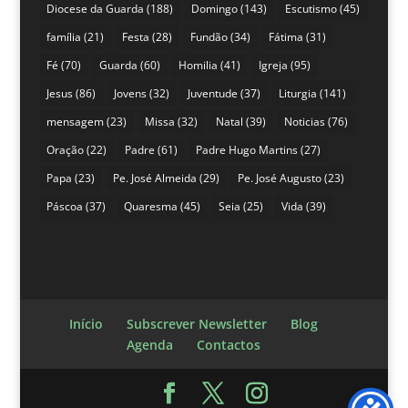
Diocese da Guarda
(188)
Domingo
(143)
Escutismo
(45)
família
(21)
Festa
(28)
Fundão
(34)
Fátima
(31)
Fé
(70)
Guarda
(60)
Homilia
(41)
Igreja
(95)
Jesus
(86)
Jovens
(32)
Juventude
(37)
Liturgia
(141)
mensagem
(23)
Missa
(32)
Natal
(39)
Noticias
(76)
Oração
(22)
Padre
(61)
Padre Hugo Martins
(27)
Papa
(23)
Pe. José Almeida
(29)
Pe. José Augusto
(23)
Páscoa
(37)
Quaresma
(45)
Seia
(25)
Vida
(39)
Início
Subscrever Newsletter
Blog
Agenda
Contactos