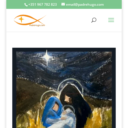
+351 967 782 823
email@padrehugo.com