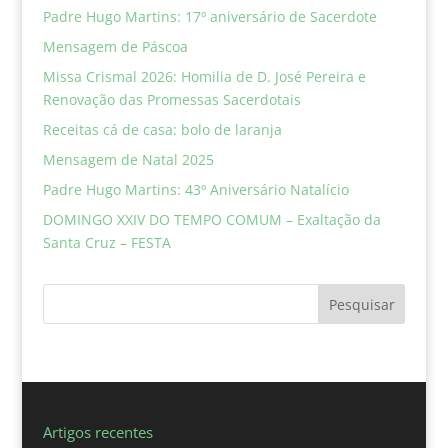
Padre Hugo Martins: 17º aniversário de Sacerdote
Mensagem de Páscoa
Missa Crismal 2026: Homilia de D. José Pereira e
Renovação das Promessas Sacerdotais
Receitas cá de casa: bolo de laranja
Mensagem de Natal 2025
Padre Hugo Martins: 43º Aniversário Natalício
DOMINGO XXIV DO TEMPO COMUM – Exaltação da
Santa Cruz – FESTA
Pesquisar
Artigos recentes