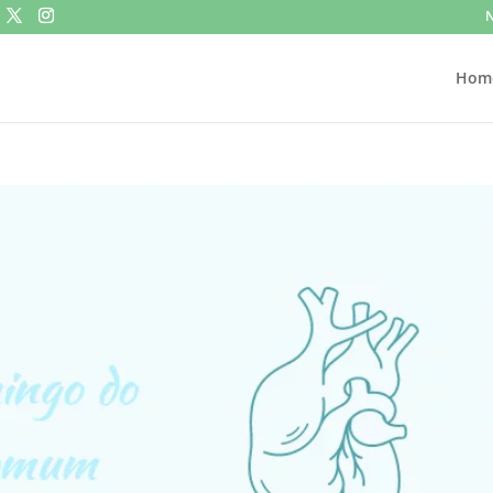
N
Hom