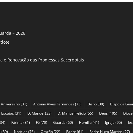
uarda – 2026
rdote
ira e Renovação das Promessas Sacerdotais
Aniversário
(31)
António Alves Fernandes
(73)
Bispo
(39)
Bispo da Gua
 Escutas
(31)
D. Manuel
(33)
D. Manuel Felício
(55)
Deus
(105)
Dioce
34)
Fátima
(31)
Fé
(70)
Guarda
(60)
Homilia
(41)
Igreja
(95)
Je
l
(39)
Noticias
(76)
Oração
(22)
Padre
(61)
Padre Hugo Martins
(27)