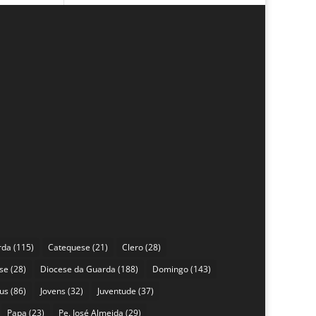
rda
(115)
Catequese
(21)
Clero
(28)
se
(28)
Diocese da Guarda
(188)
Domingo
(143)
sus
(86)
Jovens
(32)
Juventude
(37)
Papa
(23)
Pe. José Almeida
(29)