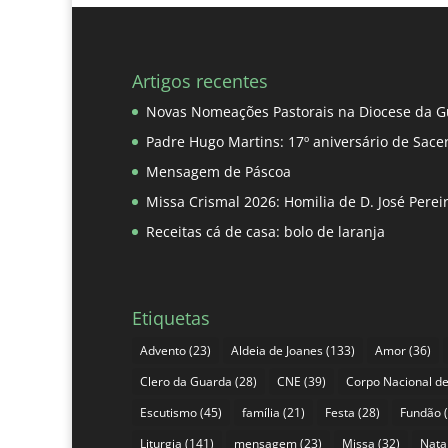
Artigos recentes
Novas Nomeações Pastorais na Diocese da G
Padre Hugo Martins: 17º aniversário de Sace
Mensagem de Páscoa
Missa Crismal 2026: Homilia de D. José Pere
Receitas cá de casa: bolo de laranja
Etiquetas
Advento
(23)
Aldeia de Joanes
(133)
Amor
(36)
Clero da Guarda
(28)
CNE
(39)
Corpo Nacional de
Escutismo
(45)
família
(21)
Festa
(28)
Fundão
(
Liturgia
(141)
mensagem
(23)
Missa
(32)
Nata