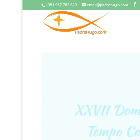
+351 967 782 823
email@padrehugo.com