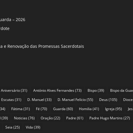
uarda – 2026
rdote
ira e Renovação das Promessas Sacerdotais
Aniversário
(31)
António Alves Fernandes
(73)
Bispo
(39)
Bispo da Gua
 Escutas
(31)
D. Manuel
(33)
D. Manuel Felício
(55)
Deus
(105)
Dioce
34)
Fátima
(31)
Fé
(70)
Guarda
(60)
Homilia
(41)
Igreja
(95)
Je
l
(39)
Noticias
(76)
Oração
(22)
Padre
(61)
Padre Hugo Martins
(27)
Seia
(25)
Vida
(39)