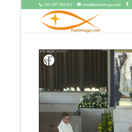
+351 967 782 823
email@padrehugo.com