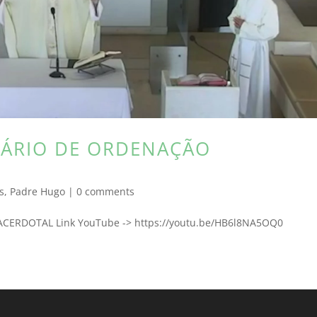
SÁRIO DE ORDENAÇÃO
s
,
Padre Hugo
|
0 comments
ERDOTAL Link YouTube -> https://youtu.be/HB6l8NA5OQ0