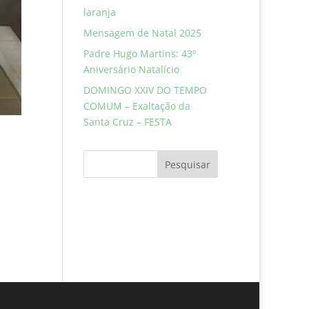
laranja
Mensagem de Natal 2025
Padre Hugo Martins: 43º
Aniversário Natalício
DOMINGO XXIV DO TEMPO
COMUM – Exaltação da
Santa Cruz – FESTA
Pesquisar