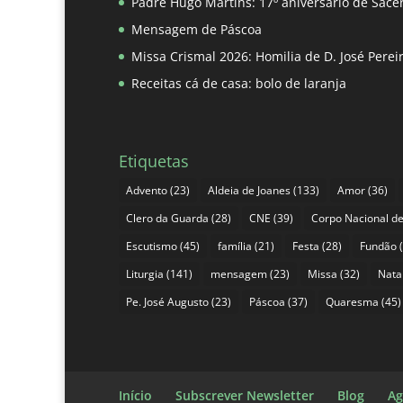
Padre Hugo Martins: 17º aniversário de Sace
Mensagem de Páscoa
Missa Crismal 2026: Homilia de D. José Pere
Receitas cá de casa: bolo de laranja
Etiquetas
Advento
(23)
Aldeia de Joanes
(133)
Amor
(36)
Clero da Guarda
(28)
CNE
(39)
Corpo Nacional de
Escutismo
(45)
família
(21)
Festa
(28)
Fundão
(
Liturgia
(141)
mensagem
(23)
Missa
(32)
Nata
Pe. José Augusto
(23)
Páscoa
(37)
Quaresma
(45)
Início
Subscrever Newsletter
Blog
Ag