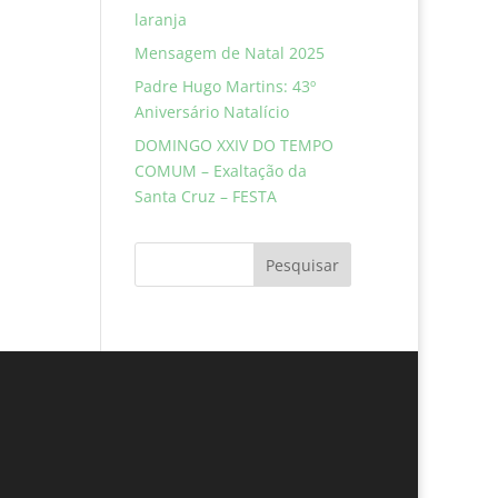
laranja
Mensagem de Natal 2025
Padre Hugo Martins: 43º
Aniversário Natalício
DOMINGO XXIV DO TEMPO
COMUM – Exaltação da
Santa Cruz – FESTA
Pesquisar