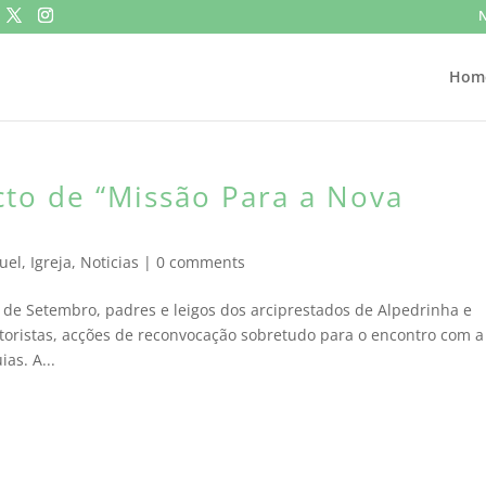
N
Hom
to de “Missão Para a Nova
uel
,
Igreja
,
Noticias
|
0 comments
 de Setembro, padres e leigos dos arciprestados de Alpedrinha e
oristas, acções de reconvocação sobretudo para o encontro com a
as. A...