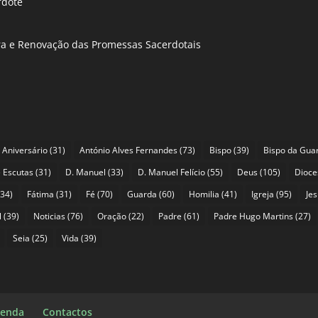
rdote
ira e Renovação das Promessas Sacerdotais
Aniversário
(31)
António Alves Fernandes
(73)
Bispo
(39)
Bispo da Gua
 Escutas
(31)
D. Manuel
(33)
D. Manuel Felício
(55)
Deus
(105)
Dioce
34)
Fátima
(31)
Fé
(70)
Guarda
(60)
Homilia
(41)
Igreja
(95)
Je
l
(39)
Noticias
(76)
Oração
(22)
Padre
(61)
Padre Hugo Martins
(27)
Seia
(25)
Vida
(39)
enda
Contactos