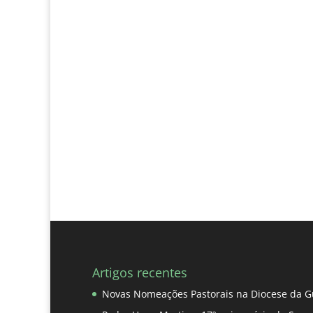
Artigos recentes
Novas Nomeações Pastorais na Diocese da G