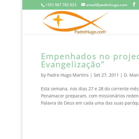
+351 967 782 823
email@padrehugo.com
Empenhados no projec
Evangelização”
by
Padre Hugo Martins
|
Set 27, 2011
|
D. Man
Esta semana, nos dias 27 e 28 do corrente mês
Penamacor preparam, com missionários redent
Palavra de Deus em cada uma das suas paróqui