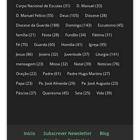
Corpo Nacional de Escutas
(31)
D. Manuel
(33)
D. Manuel Felício
(55)
Deus
(105)
Diocese
(28)
Diocese da Guarda
(188)
Domingo
(143)
Escutismo
(45)
família
(21)
Festa
(28)
Fundão
(34)
Fátima
(31)
Fé
(70)
Guarda
(60)
Homilia
(41)
Igreja
(95)
Jesus
(86)
Jovens
(32)
Juventude
(37)
Liturgia
(141)
mensagem
(23)
Missa
(32)
Natal
(39)
Noticias
(76)
Oração
(22)
Padre
(61)
Padre Hugo Martins
(27)
Papa
(23)
Pe. José Almeida
(29)
Pe. José Augusto
(23)
Páscoa
(37)
Quaresma
(45)
Seia
(25)
Vida
(39)
Início
Subscrever Newsletter
Blog