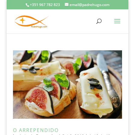
+351 967 782 823
email@padrehugo.com
O ARREPENDIDO