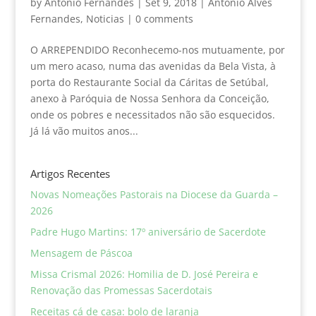
by
Antonio Fernandes
|
Set 9, 2018
|
António Alves
Fernandes
,
Noticias
|
0 comments
O ARREPENDIDO Reconhecemo-nos mutuamente, por
um mero acaso, numa das avenidas da Bela Vista, à
porta do Restaurante Social da Cáritas de Setúbal,
anexo à Paróquia de Nossa Senhora da Conceição,
onde os pobres e necessitados não são esquecidos.
Já lá vão muitos anos...
Artigos Recentes
Novas Nomeações Pastorais na Diocese da Guarda –
2026
Padre Hugo Martins: 17º aniversário de Sacerdote
Mensagem de Páscoa
Missa Crismal 2026: Homilia de D. José Pereira e
Renovação das Promessas Sacerdotais
Receitas cá de casa: bolo de laranja