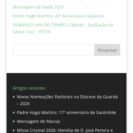
Mensagem de Natal 2025
Padre Hugo Martins: 43º Aniversário Natalício
DOMINGO XXIV DO TEMPO COMUM – Exaltação da
Santa Cruz – FESTA
Pesquisar
Artigos recentes
Novas Nomeações Pastorais na Diocese da Guarda
– 2026
Padre Hugo Martins: 17º aniversário de Sacerdote
Mensagem de Páscoa
Missa Crismal 2026: Homilia de D. José Pereira e