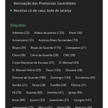
Renovação das Promessas Sacerdotais
Receitas cá de casa: bolo de laranja
Etiquetas
Advento
(23)
Aldeia de Joanes
(133)
Amor
(36)
Aniversário
(31)
António Alves Fernandes
(73)
Bispo
(39)
Bispo da Guarda
(115)
Catequese
(21)
Clero
(28)
Clero da Guarda
(28)
CNE
(39)
Corpo Nacional de Escutas
(31)
D. Manuel
(33)
D. Manuel Felício
(55)
Deus
(105)
Diocese
(28)
Diocese da Guarda
(188)
Domingo
(143)
Escutismo
(45)
família
(21)
Festa
(28)
Fundão
(34)
Fátima
(31)
Fé
(70)
Guarda
(60)
Homilia
(41)
Igreja
(95)
Jesus
(86)
Jovens
(32)
Juventude
(37)
Liturgia
(141)
mensagem
(23)
Missa
(32)
Natal
(39)
Noticias
(76)