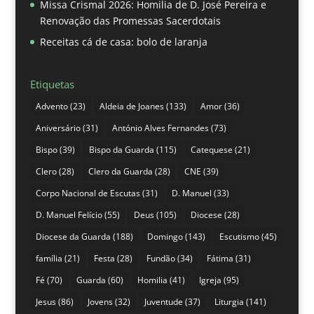
Missa Crismal 2026: Homilia de D. José Pereira e
Renovação das Promessas Sacerdotais
Receitas cá de casa: bolo de laranja
Etiquetas
Advento
(23)
Aldeia de Joanes
(133)
Amor
(36)
Aniversário
(31)
António Alves Fernandes
(73)
Bispo
(39)
Bispo da Guarda
(115)
Catequese
(21)
Clero
(28)
Clero da Guarda
(28)
CNE
(39)
Corpo Nacional de Escutas
(31)
D. Manuel
(33)
D. Manuel Felício
(55)
Deus
(105)
Diocese
(28)
Diocese da Guarda
(188)
Domingo
(143)
Escutismo
(45)
família
(21)
Festa
(28)
Fundão
(34)
Fátima
(31)
Fé
(70)
Guarda
(60)
Homilia
(41)
Igreja
(95)
Jesus
(86)
Jovens
(32)
Juventude
(37)
Liturgia
(141)