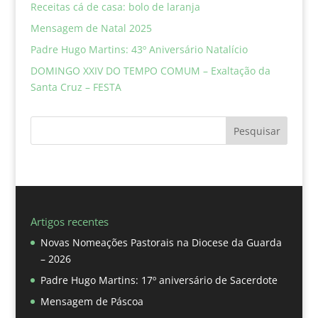
Receitas cá de casa: bolo de laranja
Mensagem de Natal 2025
Padre Hugo Martins: 43º Aniversário Natalício
DOMINGO XXIV DO TEMPO COMUM – Exaltação da
Santa Cruz – FESTA
Pesquisar
Artigos recentes
Novas Nomeações Pastorais na Diocese da Guarda
– 2026
Padre Hugo Martins: 17º aniversário de Sacerdote
Mensagem de Páscoa