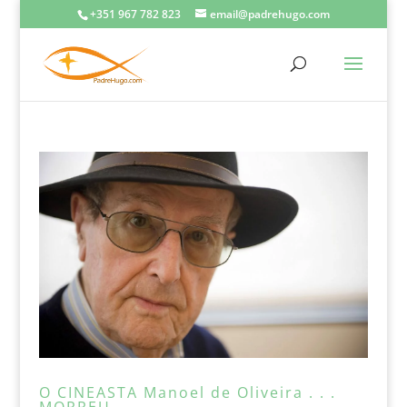
+351 967 782 823
email@padrehugo.com
O CINEASTA Manoel de Oliveira . . .
MORREU