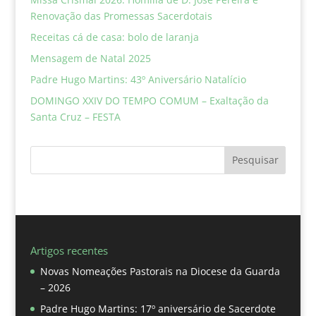
Renovação das Promessas Sacerdotais
Receitas cá de casa: bolo de laranja
Mensagem de Natal 2025
Padre Hugo Martins: 43º Aniversário Natalício
DOMINGO XXIV DO TEMPO COMUM – Exaltação da
Santa Cruz – FESTA
Pesquisar
Artigos recentes
Novas Nomeações Pastorais na Diocese da Guarda
– 2026
Padre Hugo Martins: 17º aniversário de Sacerdote