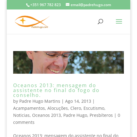
+351 967 782 823
email@padrehugo.com
Oceanos 2013: mensagem do
assistente no final do fogo do
conselho.
by
Padre Hugo Martins
|
Ago 14, 2013
|
Acampamentos
,
Alocuções
,
Clero
,
Escutismo
,
Noticias
,
Oceanos 2013
,
Padre Hugo
,
Presbíteros
|
0
comments
Oceanos 2013: mensagem do assistente no final do