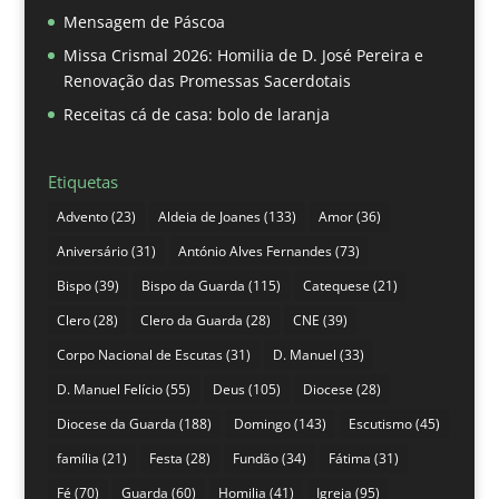
Mensagem de Páscoa
Missa Crismal 2026: Homilia de D. José Pereira e
Renovação das Promessas Sacerdotais
Receitas cá de casa: bolo de laranja
Etiquetas
Advento
(23)
Aldeia de Joanes
(133)
Amor
(36)
Aniversário
(31)
António Alves Fernandes
(73)
Bispo
(39)
Bispo da Guarda
(115)
Catequese
(21)
Clero
(28)
Clero da Guarda
(28)
CNE
(39)
Corpo Nacional de Escutas
(31)
D. Manuel
(33)
D. Manuel Felício
(55)
Deus
(105)
Diocese
(28)
Diocese da Guarda
(188)
Domingo
(143)
Escutismo
(45)
família
(21)
Festa
(28)
Fundão
(34)
Fátima
(31)
Fé
(70)
Guarda
(60)
Homilia
(41)
Igreja
(95)