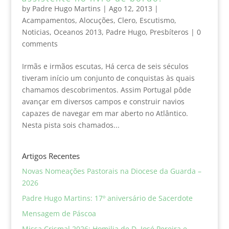
by
Padre Hugo Martins
|
Ago 12, 2013
|
Acampamentos
,
Alocuções
,
Clero
,
Escutismo
,
Noticias
,
Oceanos 2013
,
Padre Hugo
,
Presbíteros
|
0
comments
Irmãs e irmãos escutas, Há cerca de seis séculos
tiveram início um conjunto de conquistas às quais
chamamos descobrimentos. Assim Portugal pôde
avançar em diversos campos e construir navios
capazes de navegar em mar aberto no Atlântico.
Nesta pista sois chamados...
Artigos Recentes
Novas Nomeações Pastorais na Diocese da Guarda –
2026
Padre Hugo Martins: 17º aniversário de Sacerdote
Mensagem de Páscoa
Missa Crismal 2026: Homilia de D. José Pereira e