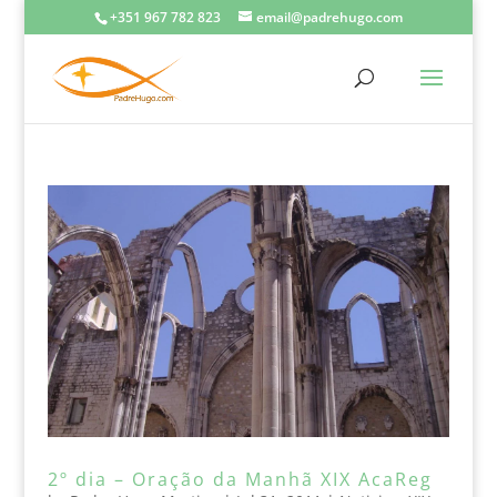
+351 967 782 823
email@padrehugo.com
2º dia – Oração da Manhã XIX AcaReg