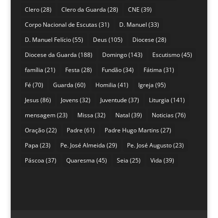
Clero
(28)
Clero da Guarda
(28)
CNE
(39)
Corpo Nacional de Escutas
(31)
D. Manuel
(33)
D. Manuel Felício
(55)
Deus
(105)
Diocese
(28)
Diocese da Guarda
(188)
Domingo
(143)
Escutismo
(45)
família
(21)
Festa
(28)
Fundão
(34)
Fátima
(31)
Fé
(70)
Guarda
(60)
Homilia
(41)
Igreja
(95)
Jesus
(86)
Jovens
(32)
Juventude
(37)
Liturgia
(141)
mensagem
(23)
Missa
(32)
Natal
(39)
Noticias
(76)
Oração
(22)
Padre
(61)
Padre Hugo Martins
(27)
Papa
(23)
Pe. José Almeida
(29)
Pe. José Augusto
(23)
Páscoa
(37)
Quaresma
(45)
Seia
(25)
Vida
(39)