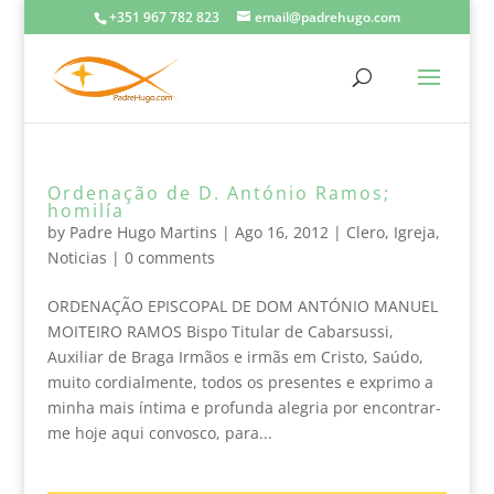
+351 967 782 823
email@padrehugo.com
Ordenação de D. António Ramos;
homilía
by
Padre Hugo Martins
|
Ago 16, 2012
|
Clero
,
Igreja
,
Noticias
|
0 comments
ORDENAÇÃO EPISCOPAL DE DOM ANTÓNIO MANUEL
MOITEIRO RAMOS Bispo Titular de Cabarsussi,
Auxiliar de Braga Irmãos e irmãs em Cristo, Saúdo,
muito cordialmente, todos os presentes e exprimo a
minha mais íntima e profunda alegria por encontrar-
me hoje aqui convosco, para...