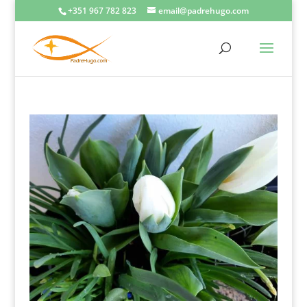
+351 967 782 823
email@padrehugo.com