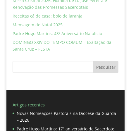
Missa Crismal 2026: Homilia de D. José Pereira e
Renovação das Promessas Sacerdotais
Receitas cá de casa: bolo de laranja
Mensagem de Natal 2025
Padre Hugo Martins: 43º Aniversário Natalício
DOMINGO XXIV DO TEMPO COMUM – Exaltação da
Santa Cruz – FESTA
Pesquisar
Artigos recentes
Novas Nomeações Pastorais na Diocese da Guarda
– 2026
Padre Hugo Martins: 17º aniversário de Sacerdote