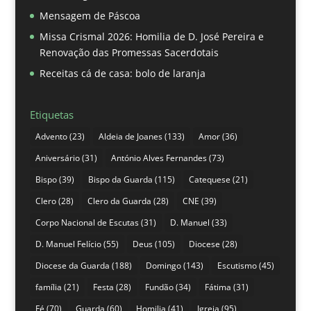
Mensagem de Páscoa
Missa Crismal 2026: Homilia de D. José Pereira e
Renovação das Promessas Sacerdotais
Receitas cá de casa: bolo de laranja
Etiquetas
Advento
(23)
Aldeia de Joanes
(133)
Amor
(36)
Aniversário
(31)
António Alves Fernandes
(73)
Bispo
(39)
Bispo da Guarda
(115)
Catequese
(21)
Clero
(28)
Clero da Guarda
(28)
CNE
(39)
Corpo Nacional de Escutas
(31)
D. Manuel
(33)
D. Manuel Felício
(55)
Deus
(105)
Diocese
(28)
Diocese da Guarda
(188)
Domingo
(143)
Escutismo
(45)
família
(21)
Festa
(28)
Fundão
(34)
Fátima
(31)
Fé
(70)
Guarda
(60)
Homilia
(41)
Igreja
(95)