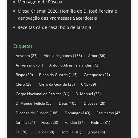
Mensagem de Páscoa
Missa Crismal 2026: Homilia de D. José Pereira e
Renovação das Promessas Sacerdotais
Receitas cá de casa: bolo de laranja
Etiquetas
Advento
(23)
Aldeia de Joanes
(133)
Amor
(36)
Aniversário
(31)
António Alves Fernandes
(73)
Bispo
(39)
Bispo da Guarda
(115)
Catequese
(21)
Clero
(28)
Clero da Guarda
(28)
CNE
(39)
Corpo Nacional de Escutas
(31)
D. Manuel
(33)
D. Manuel Felício
(55)
Deus
(105)
Diocese
(28)
Diocese da Guarda
(188)
Domingo
(143)
Escutismo
(45)
família
(21)
Festa
(28)
Fundão
(34)
Fátima
(31)
Fé
(70)
Guarda
(60)
Homilia
(41)
Igreja
(95)