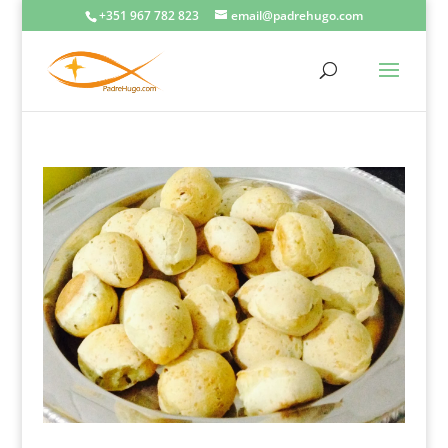
+351 967 782 823
email@padrehugo.com