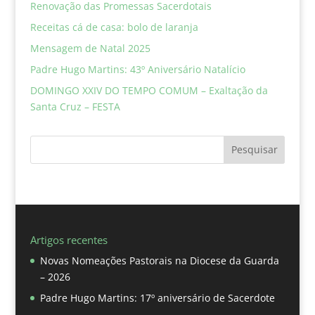
Renovação das Promessas Sacerdotais
Receitas cá de casa: bolo de laranja
Mensagem de Natal 2025
Padre Hugo Martins: 43º Aniversário Natalício
DOMINGO XXIV DO TEMPO COMUM – Exaltação da
Santa Cruz – FESTA
Pesquisar
Artigos recentes
Novas Nomeações Pastorais na Diocese da Guarda
– 2026
Padre Hugo Martins: 17º aniversário de Sacerdote