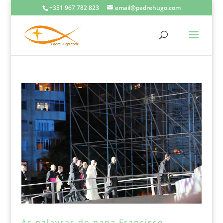
+351 967 782 823
email@padrehugo.com
As palavras do papa Francisco