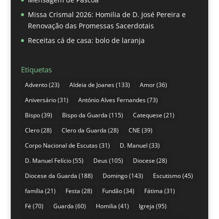
Missa Crismal 2026: Homilia de D. José Pereira e
Renovação das Promessas Sacerdotais
Receitas cá de casa: bolo de laranja
Etiquetas
Advento
(23)
Aldeia de Joanes
(133)
Amor
(36)
Aniversário
(31)
António Alves Fernandes
(73)
Bispo
(39)
Bispo da Guarda
(115)
Catequese
(21)
Clero
(28)
Clero da Guarda
(28)
CNE
(39)
Corpo Nacional de Escutas
(31)
D. Manuel
(33)
D. Manuel Felício
(55)
Deus
(105)
Diocese
(28)
Diocese da Guarda
(188)
Domingo
(143)
Escutismo
(45)
família
(21)
Festa
(28)
Fundão
(34)
Fátima
(31)
Fé
(70)
Guarda
(60)
Homilia
(41)
Igreja
(95)