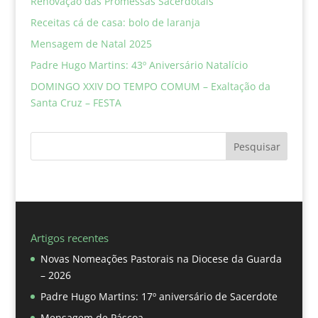
Renovação das Promessas Sacerdotais
Receitas cá de casa: bolo de laranja
Mensagem de Natal 2025
Padre Hugo Martins: 43º Aniversário Natalício
DOMINGO XXIV DO TEMPO COMUM – Exaltação da
Santa Cruz – FESTA
Pesquisar
Artigos recentes
Novas Nomeações Pastorais na Diocese da Guarda
– 2026
Padre Hugo Martins: 17º aniversário de Sacerdote
Mensagem de Páscoa